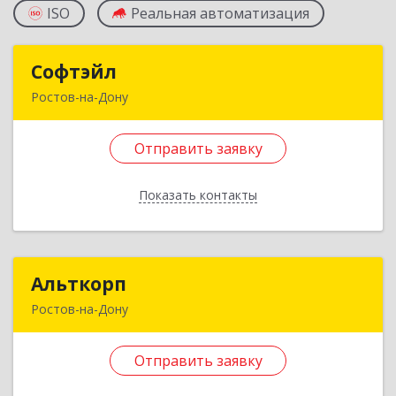
ISO
Реальная автоматизация
Софтэйл
Софтэйл
Ростов-на-Дону
344029, Ростовская обл, г.о. город Ростов-на-
Дону, Ростов-на-Дону г, Металлургическая ул,
Отправить заявку
Здание № 102/2, пом.1
Показать контакты
Подробнее
Отправить заявку
Альткорп
Альткорп
Назад
Ростов-на-Дону
344011, Ростовская обл, Ростов-на-Дону г,
Буденновский пр-кт, дом № 93/295, ком.535
Отправить заявку
Подробнее