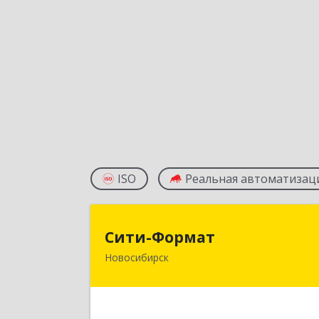
ISO
Реальная автоматизац
Сити-Форма
Сити-Формат
Новосибирск
630008, Новосибирская обл
Новосибирск г, Бориса Богаткова ул
дом № 63/2, оф.20