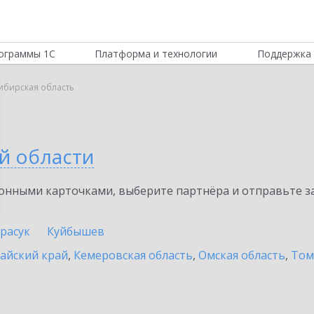
ограммы 1С
Платформа и технологии
Поддержка 
ибирская область
й области
нными карточками, выберите партнёра и отправьте за
расук
Куйбышев
айский край
,
Кемеровская область
,
Омская область
,
Том