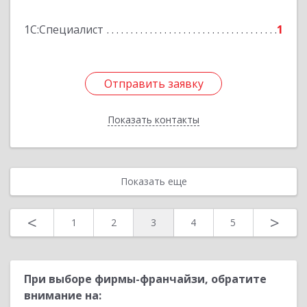
1С:Специалист
1
Подробнее
Отправить заявку
Отправить заявку
Показать контакты
Назад
Показать еще
<
>
1
2
3
4
5
При выборе фирмы-франчайзи, обратите
внимание на: