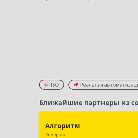
ISO
Реальная автоматизац
Ближайшие партнеры из со
Алгорит
Алгоритм
Кемерово
650043, Кемеровская обл, Кемерово г