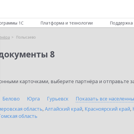
ограммы 1С
Платформа и технологии
Поддержка 
тнёра
Полысаево
документы 8
нными карточками, выберите партнёра и отправьте за
Белово
Юрга
Гурьевск
Показать все населенн
еровская область
,
Алтайский край
,
Красноярский край
,
Томская область