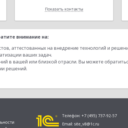
Показать контакты
Назад
атите внимание на:
стов, аттестованных на внедрение технологий и решен
атизации ваших задач.
ий в вашей или близкой отрасли. Вы можете обратитьс
ми решений.
Телефон:
+7 (495) 737-92-57
льности
Email:
site_v8@1c.ru