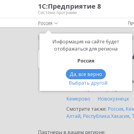
1С:Предприятие 8
Система программ
Россия
Пр
Главная
1С:Платежные документы 8
Выбор пар
Информация на сайте будет
отображаться для региона
1С:Платежные 
Россия
в Полысаево
Да, все верно
Ознакомьтесь с информацио
Выбрать другой
или внедрение продукта.
Кемерово
Новокузнецк
Смотрите также:
Россия
,
Кем
Алтай
,
Республика Хакасия
,
Партнеры в вашем регионе: