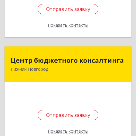
Отправить заявку
Отправить заявку
Показать контакты
Назад
Центр бюджетного консалтинга
Центр бюджетного консалтинга
Нижний Новгород
603034, Нижегородская обл, Нижний Новгород
г, Красноэтновская ул, дом № 3
Подробнее
Отправить заявку
Отправить заявку
Показать контакты
Назад