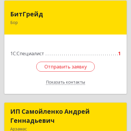
БитГрейд
БитГрейд
Бор
606440, Нижегородская обл, Бор г,
Луначарского ул, дом № 44
Подробнее
1С:Специалист
1
Отправить заявку
Отправить заявку
Показать контакты
Назад
ИП Самойленко Андрей
ИП Самойленко Андрей
Геннадьевич
Геннадьевич
Арзамас