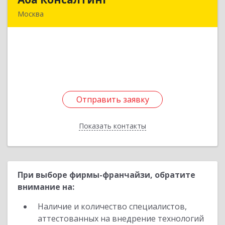
Москва
141195, Московская обл, Фрязино г, 60 лет СССР
ул, дом № 1, кв.208
Подробнее
Отправить заявку
Отправить заявку
Показать контакты
Назад
При выборе фирмы-франчайзи, обратите
внимание на:
Наличие и количество специалистов,
аттестованных на внедрение технологий