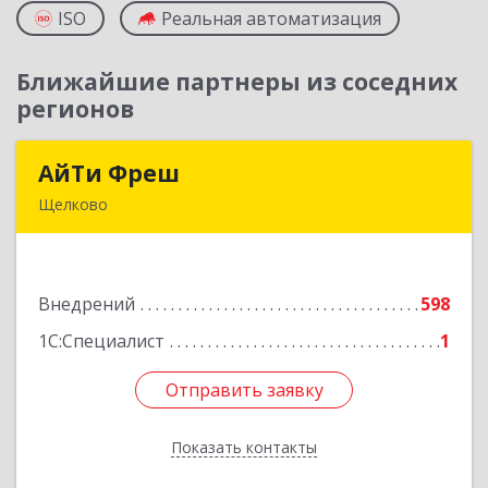
ISO
Реальная автоматизация
Ближайшие партнеры из соседних
регионов
АйТи Фреш
АйТи Фреш
Щелково
141100, Московская обл, Щелково г, Городской
округ Щелково, Ленина пл, дом № 5, ком.308
Внедрений
598
Подробнее
1С:Специалист
1
Отправить заявку
Отправить заявку
Показать контакты
Назад