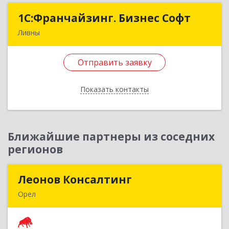
1C:Франчайзинг. Бизнес Софт
1C:Франчайзинг. Бизнес Софт
Ливны
303851, Орловская обл, Ливны г, Гайдара ул,
дом № 2, кв.124
Отправить заявку
Подробнее
Показать контакты
Отправить заявку
Назад
Ближайшие партнеры из соседних
регионов
Леонов Консалтинг
Леонов Консалтинг
Орел
302030, Орловская обл, Орловский р-н, Орел г,
Московская, дом № 17, пом.7