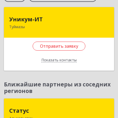
Уникум-ИТ
Уникум-ИТ
Туймазы
452757, Башкортостан Респ, Туймазинский р-н,
Туймазы г, Заводской пер, дом № 2, корпус Б
Отправить заявку
Подробнее
Отправить заявку
Показать контакты
Назад
Ближайшие партнеры из соседних
регионов
Статус
Статус