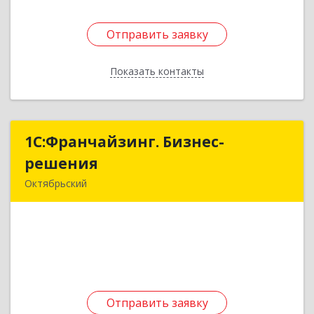
Отправить заявку
Отправить заявку
Показать контакты
Назад
1С:Франчайзинг. Бизнес-
1С:Франчайзинг. Бизнес-
решения
решения
Октябрьский
452614, Башкортостан Респ, Октябрьский г,
Луначарского ул, дом № 8, кв.111
Подробнее
Отправить заявку
Отправить заявку