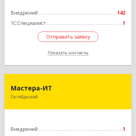
Внедрений
142
Подробнее
1С:Специалист
1
Отправить заявку
Отправить заявку
Показать контакты
Назад
Мастера-ИТ
Мастера-ИТ
Октябрьский
452607, Башкортостан Респ, Октябрьский г,
Комсомольская ул, дом № 20, оф."МИТ"
Подробнее
Внедрений
1