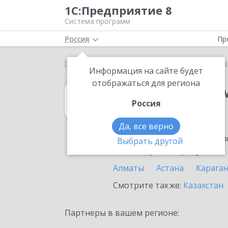
1С:Предприятие 8
Система программ
Россия
Пр
Главная
1С:Предприниматель
Выбор партнёра
Информация на сайте будет
отображаться для региона
1С:Предприни
Россия
в Сарыагаше
Да, все верно
Ознакомьтесь с информацио
Выбрать другой
или внедрение продукта.
Алматы
Астана
Карага
Смотрите также:
Казахстан
Партнеры в вашем регионе: