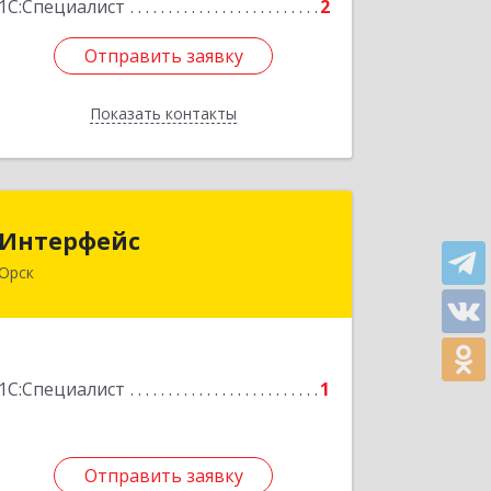
1С:Специалист
2
Отправить заявку
Отправить заявку
Показать контакты
Назад
Интерфейс
Интерфейс
Орск
462404, Оренбургская обл, Орск г,
Кутузова ул, дом № 19
Подробнее
1С:Специалист
1
Отправить заявку
Отправить заявку