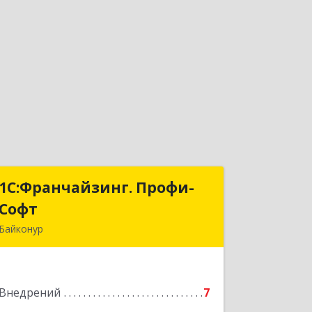
1С:Франчайзинг. Профи-
1С:Франчайзинг. Профи-
Софт
Софт
Байконур
468320, Байконур г, Ленина ул, дом №
10, кв.1+2+3
Внедрений
7
Подробнее