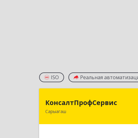
ISO
Реальная автоматизац
КонсалтПрофСерви
КонсалтПрофСервис
Сарыагаш
160900, Республика Казахстан
Туркестанская область
Сарыагашский район, г. Сарыагаш, ул
Исмайлова, дом № 37 