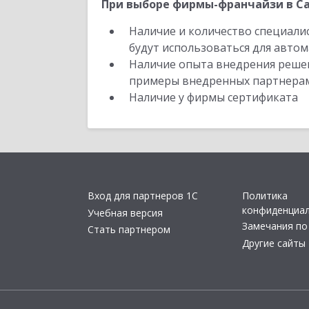
При выборе фирмы-франчайзи в Са
Наличие и количество специали
будут использоваться для автом
Наличие опыта внедрения решен
примеры внедренных партнера
Наличие у фирмы сертификата
Вход для партнеров 1С
Политика
конфиденциа
Учебная версия
Замечания по
Стать партнером
Другие сайты