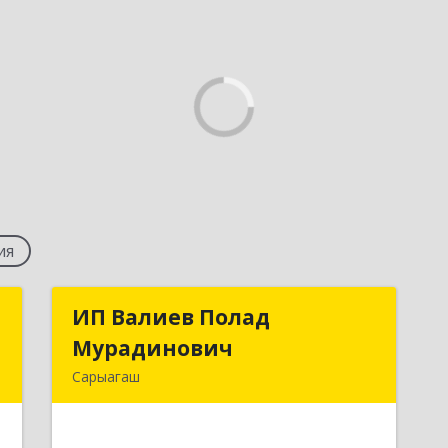
ия
с
ИП Валиев Полад
ИП Валиев Полад
Мурадинович
Мурадинович
,
Сарыагаш
,
160900, Республика Казахстан,
.
Туркестанская область,
В
Сарыагашский район, г. Сарыагаш, ул.