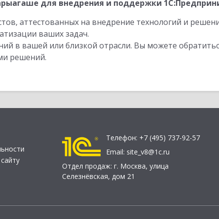
рыагаше для внедрения и поддержки 1С:Предприни
стов, аттестованных на внедрение технологий и решен
атизации ваших задач.
ий в вашей или близкой отрасли. Вы можете обратитьс
ми решений.
Телефон:
+7 (495) 737-92-57
льности
Email:
site_v8@1c.ru
 сайту
Отдел продаж:
г. Москва
,
улица
Селезнёвская, дом 21