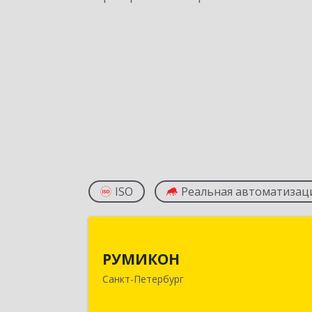
ISO
Реальная автоматизац
РУМИКО
РУМИКОН
195112, Санкт-Петербург г, вн.тер.г
Санкт-Петербург
муниципальный округ Малая Охта
Энергетиков пр-кт, дом № 4, корпус 1