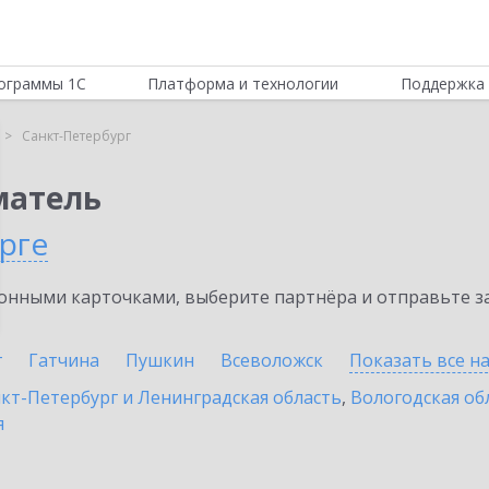
ограммы 1С
Платформа и технологии
Поддержка 
Санкт-Петербург
матель
рге
нными карточками, выберите партнёра и отправьте за
г
Гатчина
Пушкин
Всеволожск
Показать все н
кт-Петербург и Ленинградская область
,
Вологодская об
я