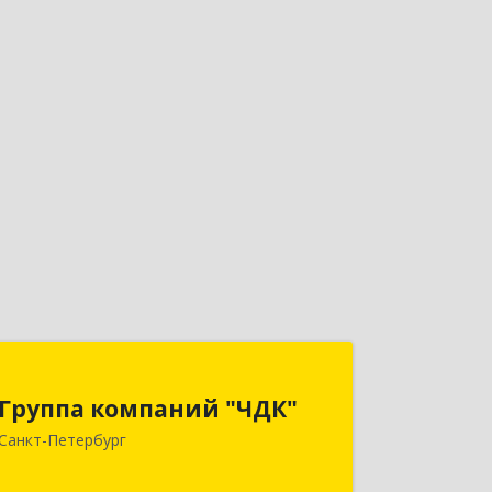
Группа компаний "ЧДК"
Группа компаний "ЧДК"
191119, Санкт-Петербург г, вн.тер.г.
Санкт-Петербург
Муниципальный округ Семеновский,
Обводного канала наб, дом № 93а,