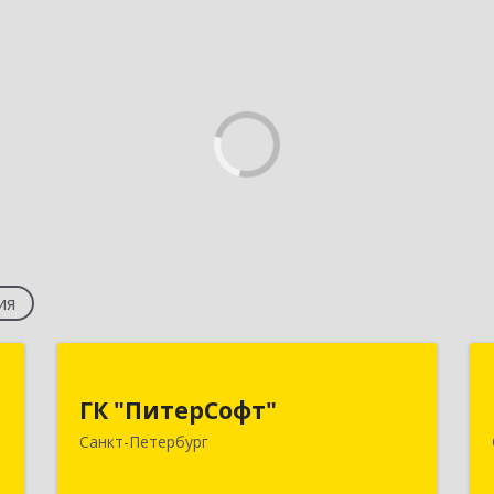
ия
Н
ГК "ПитерСофт"
ГК "ПитерСофт"
.
197136, Санкт-Петербург г, Всеволода
Санкт-Петербург
,
Вишневского ул, дом № 12 лит. А,
,
оф.201