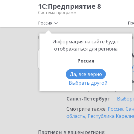
1С:Предприятие 8
Система программ
Россия
Пр
Главная
1С:Предприниматель
Выбор партнёра
Информация на сайте будет
отображаться для региона
1С:Предприни
Россия
в Санкт-Петербу
Да, все верно
Ознакомьтесь с информацио
Выбрать другой
или внедрение продукта.
Санкт-Петербург
Выбор
Смотрите также:
Россия
,
Сан
область
,
Республика Карели
Партнеры в вашем регионе: