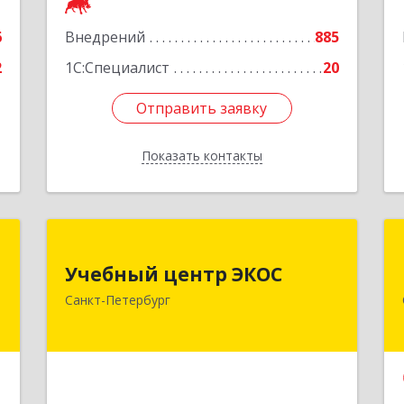
Подробнее
6
Внедрений
885
2
1С:Специалист
20
Отправить заявку
Отправить заявку
Показать контакты
Назад
р
Учебный центр ЭКОС
х
Учебный центр ЭКОС
197342, Санкт-Петербург г,
й
Санкт-Петербург
Ушаковская набережная, 5
я
Подробнее
6