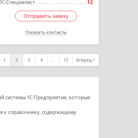
1С:Специалист
12
Отправить заявку
Отправить заявку
Показать контакты
Назад
1
2
3
4
...
15
Вперед
>
ий системы 1С:Предприятие, которые
я к справочнику, содержащему