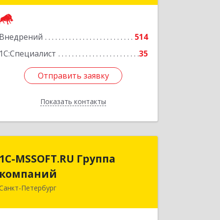
литера А, пом.5-H
Подробнее
Внедрений
514
1С:Специалист
35
Отправить заявку
Отправить заявку
Показать контакты
Назад
1C-MSSOFT.RU Группа
1C-MSSOFT.RU Группа
компаний
компаний
Санкт-Петербург
196006, Санкт-Петербург г, вн.тер.г.
муниципальный округ Московская
застава, Заставская ул, дом № 22,