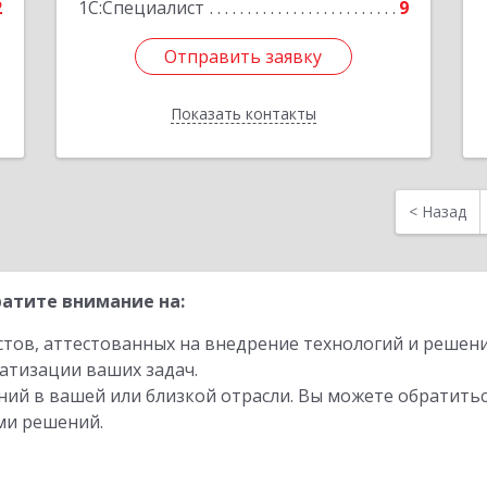
2
1С:Специалист
9
Отправить заявку
Отправить заявку
Показать контакты
Назад
<
Назад
атите внимание на:
стов, аттестованных на внедрение технологий и решен
атизации ваших задач.
ий в вашей или близкой отрасли. Вы можете обратитьс
ми решений.