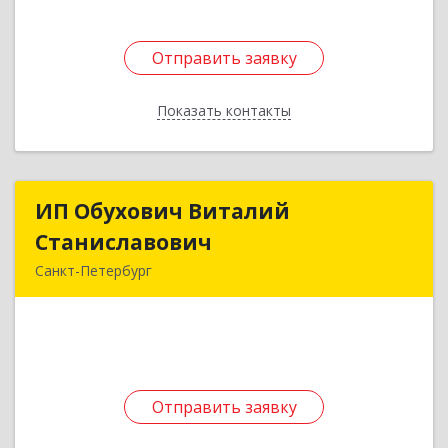
Отправить заявку
Отправить заявку
Показать контакты
Назад
ИП Обухович Виталий
ИП Обухович Виталий
Станиславович
Станиславович
Санкт-Петербург
192239, Санкт-Петербург г, Будапештская ул,
дом № 43, корпус 1, кв.93
Подробнее
Отправить заявку
Отправить заявку