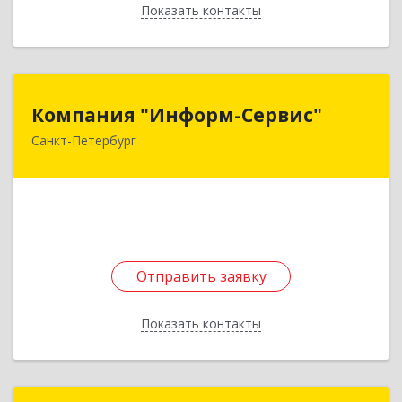
Показать контакты
Назад
Компания "Информ-Сервис"
Компания "Информ-Сервис"
Санкт-Петербург
192007, Санкт-Петербург г, Курская ул, дом №
21
Подробнее
Отправить заявку
Отправить заявку
Показать контакты
Назад