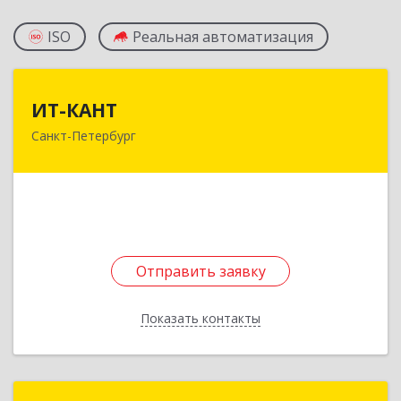
ISO
Реальная автоматизация
ИТ-КАНТ
ИТ-КАНТ
Санкт-Петербург
192102, Санкт-Петербург г, Волковский пр-кт,
дом № 118, кв.16
Подробнее
Отправить заявку
Отправить заявку
Показать контакты
Назад