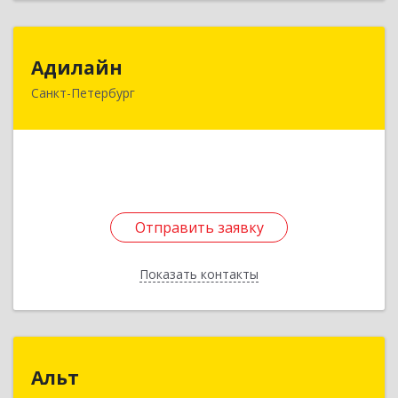
Адилайн
Адилайн
Санкт-Петербург
196143, Санкт-Петербург г, Орджоникидзе ул,
дом № 40/59-34
Подробнее
Отправить заявку
Отправить заявку
Показать контакты
Назад
Альт
Альт