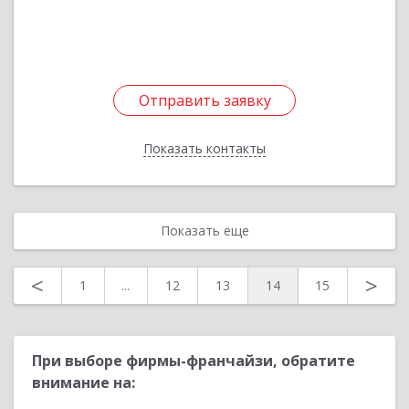
Подробнее
Отправить заявку
Отправить заявку
Показать контакты
Назад
Показать еще
<
>
1
...
12
13
14
15
При выборе фирмы-франчайзи, обратите
внимание на: