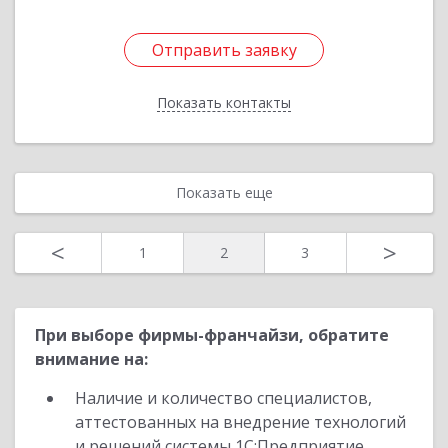
Отправить заявку
Отправить заявку
Показать контакты
Назад
Показать еще
<
>
1
2
3
При выборе фирмы-франчайзи, обратите
внимание на:
Наличие и количество специалистов,
аттестованных на внедрение технологий
и решений системы 1С:Предприятие,