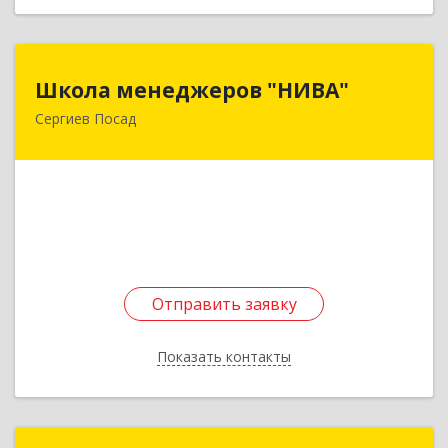
Школа менеджеров "НИВА"
Школа менеджеров "НИВА"
Сергиев Посад
141300, Московская обл, Сергиев Посад г,
Красной Армии пр-кт, дом № 92
Подробнее
Отправить заявку
Отправить заявку
Показать контакты
Назад