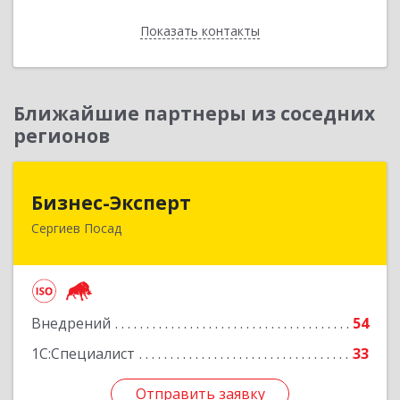
Показать контакты
Назад
Ближайшие партнеры из соседних
регионов
Бизнес-Эксперт
Бизнес-Эксперт
Сергиев Посад
141310, Московская обл, Сергиево-Посадский
р-н, Сергиев Посад г, Пионерская ул, дом № 6,
этаж 3, оф.В320
Подробнее
Внедрений
54
1С:Специалист
33
Отправить заявку
Отправить заявку