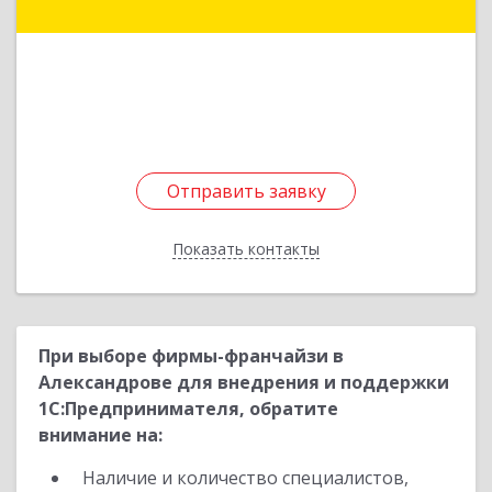
Ногинск г, Индустриальная ул, Здание № 41В,
оф.449
Подробнее
Отправить заявку
Отправить заявку
Показать контакты
Назад
При выборе фирмы-франчайзи в
Александрове для внедрения и поддержки
1С:Предпринимателя, обратите
внимание на:
Наличие и количество специалистов,