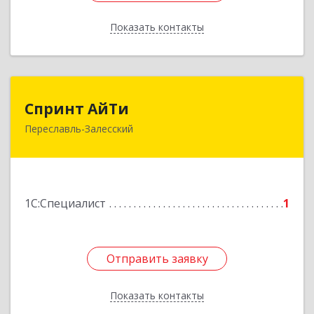
Показать контакты
Назад
Спринт АйТи
Спринт АйТи
Переславль-Залесский
152025, Ярославская обл, Переславль-
Залесский г, Менделеева ул, дом № 18, кв.7
Подробнее
1С:Специалист
1
Отправить заявку
Отправить заявку
Показать контакты
Назад