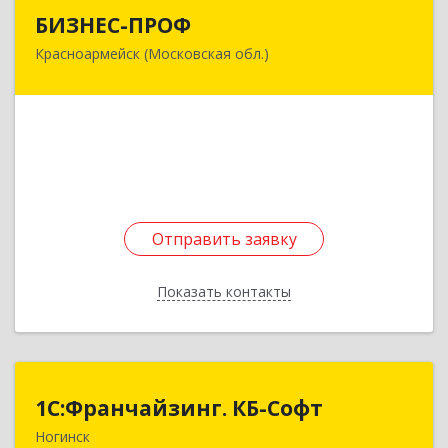
БИЗНЕС-ПРОФ
БИЗНЕС-ПРОФ
Красноармейск (Московская обл.)
141290, Московская обл, Красноармейск г,
Чкалова ул, дом № 8, оф.7
Подробнее
Отправить заявку
Отправить заявку
Показать контакты
Назад
1С:Франчайзинг. КБ-Софт
1С:Франчайзинг. КБ-Софт
Ногинск
142400, Московская обл, г.о Богородский,