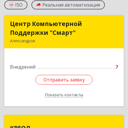
ISO
Реальная автоматизация
Центр Компьютерной
Центр Компьютерной
Поддержки "Смарт"
Поддержки "Смарт"
Александров
601650, Владимирская обл, Александровский р-
н, Александров г, Институтская ул, дом № 1,
ком.74
Внедрений
7
Подробнее
Отправить заявку
Отправить заявку
Показать контакты
Назад
КРЕОЛ
КРЕОЛ