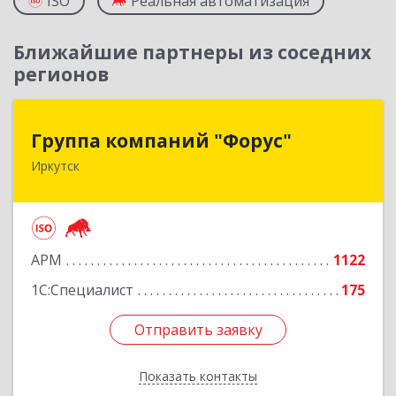
ISO
Реальная автоматизация
Ближайшие партнеры из соседних
регионов
Группа компаний "Форус"
Группа компаний "Форус"
Иркутск
664007, Иркутская обл, Иркутск г, Ямская ул,
дом № 1, корпус 1, оф.1
Подробнее
АРМ
1122
1С:Специалист
175
Отправить заявку
Отправить заявку
Показать контакты
Назад