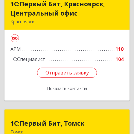
1С:Первый Бит, Красноярск,
1С:Первый Бит, Красноярск,
Центральный офис
Центральный офис
Красноярск
660017, Красноярский край, Красноярск г,
Диктатуры пролетариата ул, дом № 32
АРМ
110
Подробнее
1С:Специалист
104
Отправить заявку
Отправить заявку
Показать контакты
Назад
1С:Первый Бит, Томск
1С:Первый Бит, Томск
Томск
634041, Томская обл, Томск г, Кирова пр-кт,