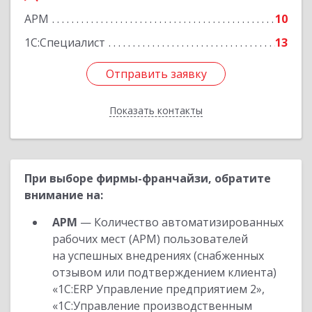
АРМ
10
1С:Специалист
13
Отправить заявку
Отправить заявку
Показать контакты
Назад
При выборе фирмы-франчайзи, обратите
внимание на:
АРМ
— Количество автоматизированных
рабочих мест (АРМ) пользователей
на успешных внедрениях (снабженных
отзывом или подтверждением клиента)
«1С:ERP Управление предприятием 2»,
«1С:Управление производственным