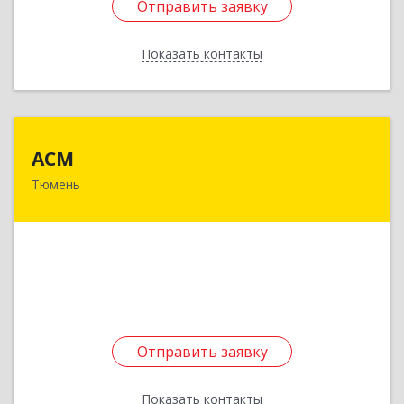
Отправить заявку
Отправить заявку
Показать контакты
Назад
АСМ
АСМ
Тюмень
625013, Тюменская обл, Тюмень г, 50 лет
Октября ул, дом № 82/3, этаж 1
Подробнее
Отправить заявку
Отправить заявку
Показать контакты
Назад