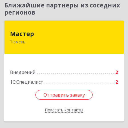
Ближайшие партнеры из соседних
регионов
Мастер
Мастер
Тюмень
625018, Тюменская обл, Тюмень г, Кремлевская
ул, дом № 114, кв.170
Подробнее
Внедрений
2
1С:Специалист
2
Отправить заявку
Отправить заявку
Показать контакты
Назад