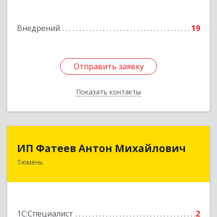
Подробнее
Внедрений
19
Отправить заявку
Отправить заявку
Показать контакты
Назад
ИП Фатеев Антон Михайлович
ИП Фатеев Антон Михайлович
Тюмень
625046, Тюменская обл, Тюмень г, Майский
проезд, дом № 5, кв.72
Подробнее
1С:Специалист
2