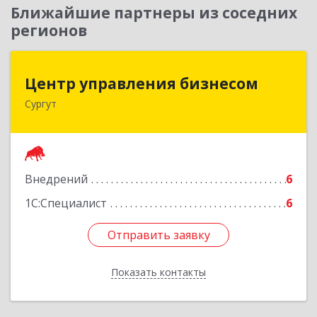
Ближайшие партнеры из соседних
регионов
Центр управления бизнесом
Центр управления бизнесом
Сургут
628403, Ханты-Мансийский Автономный округ
- Югра АО, Сургут г, Мира пр-кт, дом № 56, кв.2
Подробнее
Внедрений
6
1С:Специалист
6
Отправить заявку
Отправить заявку
Показать контакты
Назад