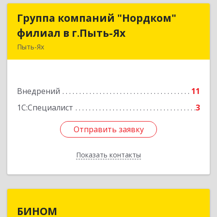
Группа компаний "Нордком"
Группа компаний "Нордком"
филиал в г.Пыть-Ях
филиал в г.Пыть-Ях
Пыть-Ях
628380, Ханты-Мансийский Автономный округ
- Югра АО, Пыть-Ях г, Первопроходцев ул, дом
№ 11, корпус 1, оф.4
Внедрений
11
Подробнее
1С:Специалист
3
Отправить заявку
Отправить заявку
Показать контакты
Назад
БИНОМ
БИНОМ