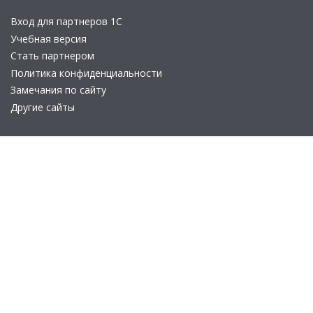
Вход для партнеров 1С
Учебная версия
Стать партнером
Политика конфиденциальности
Замечания по сайту
Другие сайты
Телефон:
+7 (495) 737-92-57
Email:
site_v8@1c.ru
Отдел продаж:
г. Москва
,
улица Селезнёвская, дом 21
© 2026 АО «Группа 1С» (правопреемник «1С»). Все права на сайт
защищены
© 2011- 2026 ООО «1С-Софт» (
о компании
).
Исключительное право на технологическую платформу