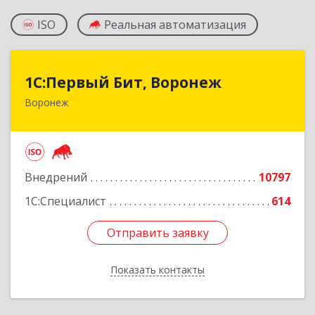
ISO
Реальная автоматизация
1С:Первый Бит, Воронеж
1С:Первый Бит, Воронеж
Воронеж
394006, Воронежская обл, Воронеж г, 20-летия
Октября ул, дом № 119, оф.711
Подробнее
Внедрений
10797
1С:Специалист
614
Отправить заявку
Отправить заявку
Показать контакты
Назад