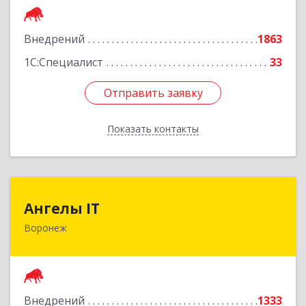
Подробнее
Внедрений
1863
1С:Специалист
33
Отправить заявку
Отправить заявку
Показать контакты
Назад
Ангелы IT
Ангелы IT
Воронеж
394036, Воронежская обл, Воронеж г, Карла
Маркса ул, дом № 53, оф.501
Подробнее
Внедрений
1333