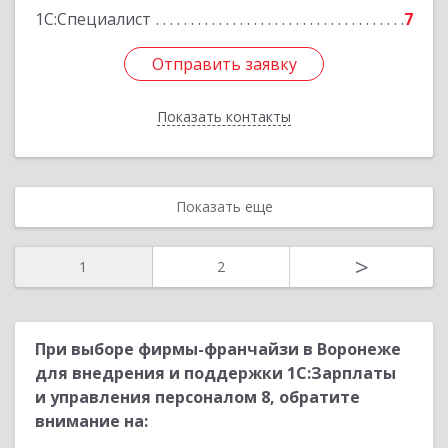
1С:Специалист
7
Отправить заявку
Отправить заявку
Показать контакты
Назад
Показать еще
>
1
2
При выборе фирмы-франчайзи в Воронеже
для внедрения и поддержки 1С:Зарплаты
и управления персоналом 8, обратите
внимание на: