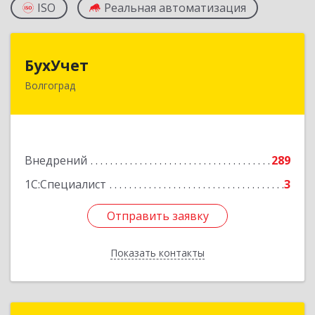
ISO
Реальная автоматизация
БухУчет
БухУчет
Волгоград
400005, Волгоградская обл, Волгоград г, им
маршала Чуйкова ул, дом № 77, оф.21
Подробнее
Внедрений
289
1С:Специалист
3
Отправить заявку
Отправить заявку
Показать контакты
Назад