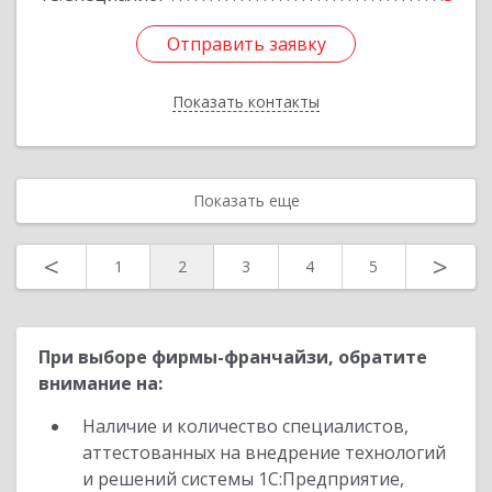
Отправить заявку
Отправить заявку
Показать контакты
Назад
Показать еще
<
>
1
2
3
4
5
При выборе фирмы-франчайзи, обратите
внимание на:
Наличие и количество специалистов,
аттестованных на внедрение технологий
и решений системы 1С:Предприятие,