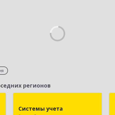
ия
седних регионов
М
Системы учета
Системы учета
й
628462, Ханты-Мансийский