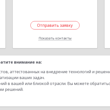
Подробнее
е
1
Отправить заявку
Отправить заявку
Показать контакты
Назад
атите внимание на:
стов, аттестованных на внедрение технологий и решен
атизации ваших задач.
ий в вашей или близкой отрасли. Вы можете обратитьс
ми решений.