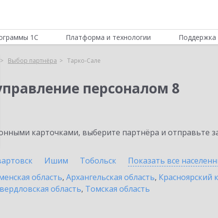
ограммы 1С
Платформа и технологии
Поддержка 
Выбор партнёра
Тарко-Сале
управление персоналом 8
нными карточками, выберите партнёра и отправьте за
артовск
Ишим
Тобольск
Показать все населен
енская область
,
Архангельская область
,
Красноярский 
вердловская область
,
Томская область