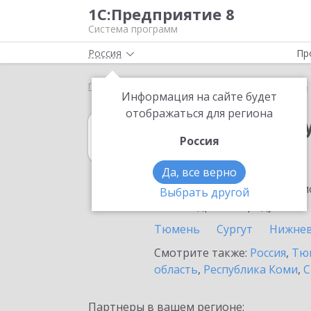
1С:Предприятие 8
Система программ
Россия
Пр
Главная
1С:Зарплата и управление персоналом 8
Информация на сайте будет
отображаться для региона
1С:Зарплата и 
Россия
в Тарко-Сале
Да, все верно
Ознакомьтесь с информацио
Выбрать другой
или внедрение продукта.
Тюмень
Сургут
Нижнев
Смотрите также:
Россия
,
Тюм
область
,
Республика Коми
,
С
Партнеры в вашем регионе: