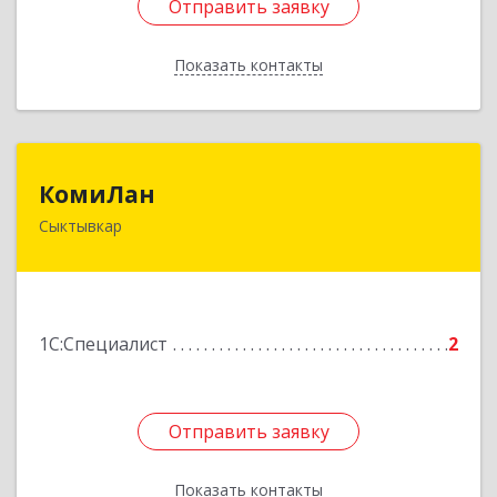
Отправить заявку
Отправить заявку
Показать контакты
Назад
КомиЛан
КомиЛан
Сыктывкар
167001, Коми Респ, Сыктывкар г,
Коммунистическая ул, дом № 39, кв.3
Подробнее
1С:Специалист
2
Отправить заявку
Отправить заявку
Показать контакты
Назад