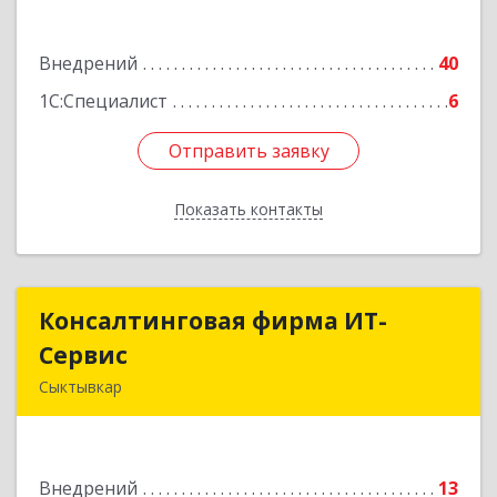
Подробнее
Внедрений
40
1С:Специалист
6
Отправить заявку
Отправить заявку
Показать контакты
Назад
Консалтинговая фирма ИТ-
Консалтинговая фирма ИТ-
Сервис
Сервис
Сыктывкар
167031, Коми Респ, Сыктывкар г,
Орджоникидзе ул, дом № 49а, оф.412
Внедрений
13
Подробнее