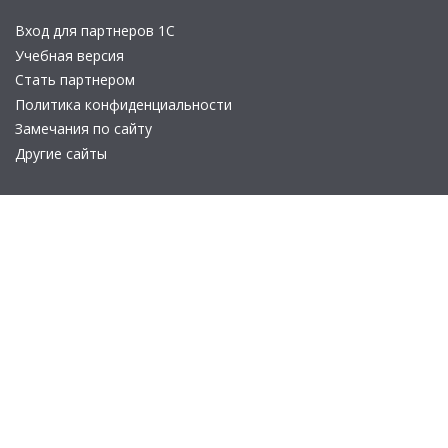
Вход для партнеров 1С
Учебная версия
Стать партнером
Политика конфиденциальности
Замечания по сайту
Другие сайты
Телефон:
+7 (495) 737-92-57
Email:
site_v8@1c.ru
Отдел продаж:
г. Москва
,
улица Селезнёвская, дом 21
© 2026 АО «Группа 1С» (правопреемник «1С»). Все права на сайт
защищены
© 2011- 2026 ООО «1С-Софт» (
о компании
).
Исключительное право на технологическую платформу