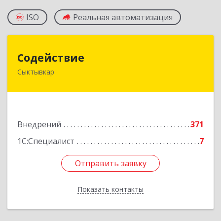
ISO
Реальная автоматизация
Содействие
Содействие
Сыктывкар
167004, Коми Респ, Сыктывкар г, Первомайская
ул, дом № 149
Подробнее
Внедрений
371
1С:Специалист
7
Отправить заявку
Отправить заявку
Показать контакты
Назад