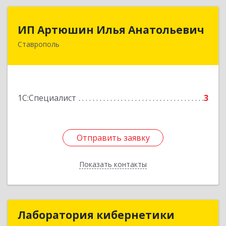
ИП Артюшин Илья Анатольевич
ИП Артюшин Илья Анатольевич
Ставрополь
355013, Ставропольский край, Ставрополь г,
Достоевского ул, дом № 75, кв.79
Подробнее
1С:Специалист
3
Отправить заявку
Отправить заявку
Показать контакты
Назад
Лаборатория кибернетики
Лаборатория кибернетики