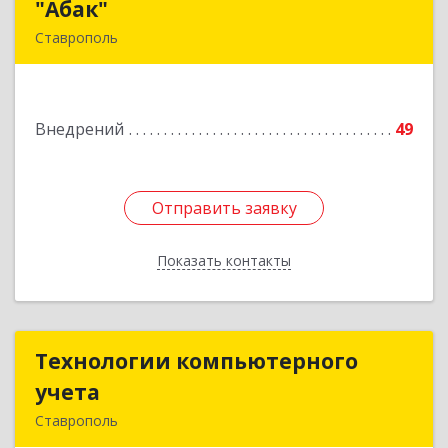
"Абак"
"Абак"
Ставрополь
355040, Ставропольский край, Ставрополь г,
Пирогова ул, дом № 15/2
Внедрений
49
Подробнее
Отправить заявку
Отправить заявку
Показать контакты
Назад
Технологии компьютерного
Технологии компьютерного
учета
учета
Ставрополь
355045, Ставропольский край, Ставрополь г,