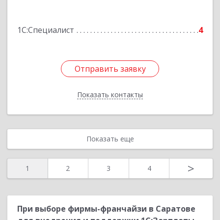
Октября, дом № 89В, этаж 6, оф.5
1С:Специалист
4
Подробнее
Отправить заявку
Отправить заявку
Показать контакты
Назад
Показать еще
>
1
2
3
4
При выборе фирмы-франчайзи в Саратове