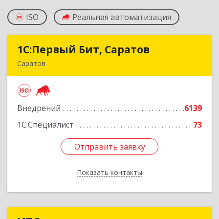
ISO
Реальная автоматизация
1С:Первый Бит, Саратов
1С:Первый Бит, Саратов
Саратов
410005, Саратовская обл, Саратов г,
Астраханская ул, дом № 87, корпус 50
Внедрений
6139
Подробнее
1С:Специалист
73
Отправить заявку
Отправить заявку
Показать контакты
Назад