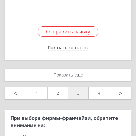
Подробнее
Отправить заявку
Отправить заявку
Показать контакты
Назад
Показать еще
<
>
1
2
3
4
При выборе фирмы-франчайзи, обратите
внимание на: