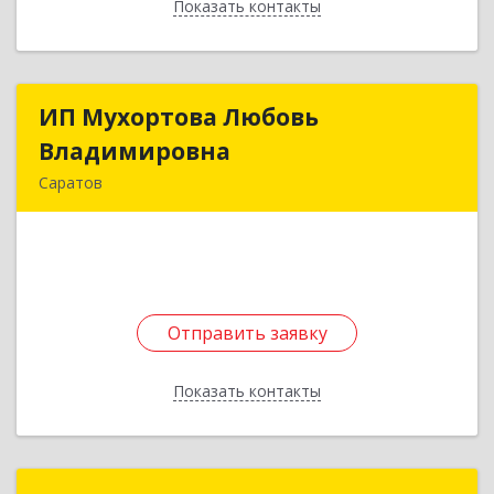
Показать контакты
Назад
ИП Мухортова Любовь
ИП Мухортова Любовь
Владимировна
Владимировна
Саратов
410047, Саратовская обл, Саратов г, Танкистов
ул, дом № 123
Подробнее
Отправить заявку
Отправить заявку
Показать контакты
Назад