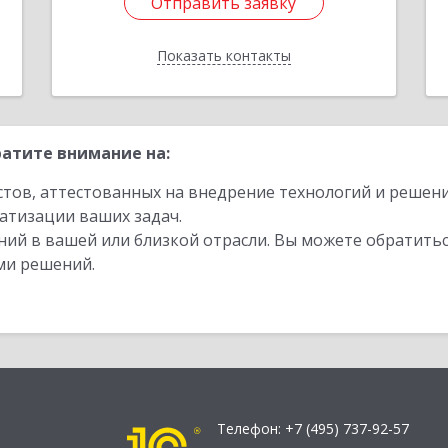
Отправить заявку
Отправить заявку
Показать контакты
Назад
атите внимание на:
стов, аттестованных на внедрение технологий и решен
атизации ваших задач.
ий в вашей или близкой отрасли. Вы можете обратитьс
ми решений.
Телефон:
+7 (495) 737-92-57