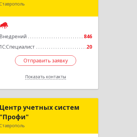
Ставрополь
355002, Ставропольский край,
Ставрополь г, Лермонтова ул, дом №
187
Подробнее
Внедрений
846
1С:Специалист
20
Отправить заявку
Отправить заявку
Показать контакты
Назад
Центр учетных систем
Центр учетных систем
"Профи"
"Профи"
Ставрополь
355012, Ставропольский край,