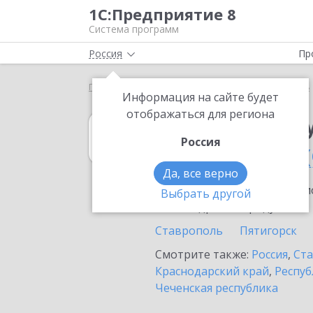
1С:Предприятие 8
Система программ
Россия
Пр
Главная
1С:Зарплата и управление персоналом 8
Информация на сайте будет
отображаться для региона
1С:Зарплата и 
Россия
в Михайловске 
Да, все верно
Ознакомьтесь с информацио
Выбрать другой
или внедрение продукта.
Ставрополь
Пятигорск
Смотрите также:
Россия
,
Ста
Краснодарский край
,
Респуб
Чеченская республика