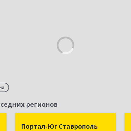
ия
седних регионов
Т
Портал-Юг Ставрополь
Портал-Юг Ставрополь