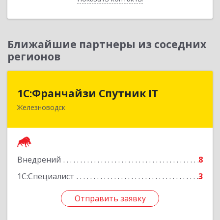
Ближайшие партнеры из соседних
регионов
1С:Франчайзи Спутник IT
1С:Франчайзи Спутник IT
Железноводск
357430, Ставропольский край, город-курорт
Железноводск, Иноземцево п, Свободы ул, дом
№ 136
Подробнее
Внедрений
8
1С:Специалист
3
Отправить заявку
Отправить заявку