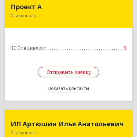
Проект А
Проект А
Ставрополь
355016, Ставропольский край, Ставрополь г,
Маршала Жукова ул, дом № 12, оф.304
Подробнее
1С:Специалист
1
Отправить заявку
Отправить заявку
Показать контакты
Назад
ИП Артюшин Илья Анатольевич
ИП Артюшин Илья Анатольевич
Ставрополь
355013, Ставропольский край, Ставрополь г,