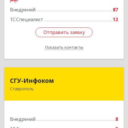
Подробнее
Внедрений
87
1С:Специалист
12
Отправить заявку
Отправить заявку
Показать контакты
Назад
СГУ-Инфоком
СГУ-Инфоком
Ставрополь
355035, Ставропольский край, Ставрополь г,
Суворова ул, дом № 7, пом.4
Подробнее
Внедрений
8