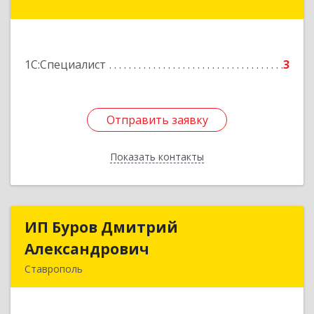
Достоевского ул, дом № 75, кв.79
Подробнее
1С:Специалист
3
Отправить заявку
Отправить заявку
Показать контакты
Назад
ИП Буров Дмитрий
ИП Буров Дмитрий
Александрович
Александрович
Ставрополь
355000, Ставропольский край, Ставрополь г,
Добролюбова ул, дом № 53, кв.125