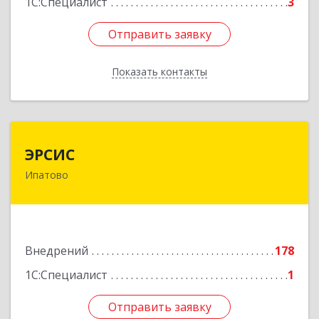
1С:Специалист
3
Отправить заявку
Отправить заявку
Показать контакты
Назад
ЭРСИС
ЭРСИС
Ипатово
356630, Ставропольский край, Ипатово г,
Гагарина ул, дом № 38
Подробнее
Внедрений
178
1С:Специалист
1
Отправить заявку
Отправить заявку