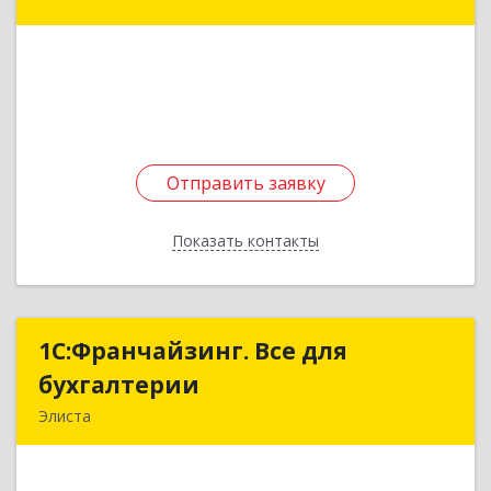
27, кв.7
Подробнее
Отправить заявку
Отправить заявку
Показать контакты
Назад
1С:Франчайзинг. Все для
1С:Франчайзинг. Все для
бухгалтерии
бухгалтерии
Элиста
358000, Калмыкия Респ, Элиста г, Сеткл ул, дом
№ 5