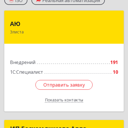
ISO
Реальная автоматизация
АЮ
АЮ
Элиста
358009, Калмыкия Респ, Элиста г, А.С.Пушкина
ул, дом № 20, оф.407
Подробнее
Внедрений
191
1С:Специалист
10
Отправить заявку
Отправить заявку
Показать контакты
Назад