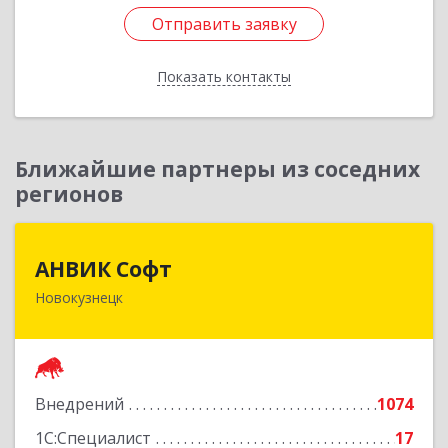
Отправить заявку
Отправить заявку
Показать контакты
Назад
Ближайшие партнеры из соседних
регионов
АНВИК Софт
АНВИК Софт
Новокузнецк
654079, Кемеровская область - Кузбасс,
Новокузнецкий г.о, Новокузнецк г,
Куйбышевский р-н, Невского ул, дом № 1, этаж
2
Внедрений
1074
Подробнее
1С:Специалист
17