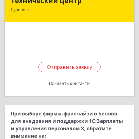
Технический центр
Гурьевск
652780, Кемеровская область - Кузбасс,
Гурьевский р-н, Гурьевск г, Кирова ул, дом № 6
Подробнее
Отправить заявку
Отправить заявку
Показать контакты
Назад
При выборе фирмы-франчайзи в Белово
для внедрения и поддержки 1С:Зарплаты
и управления персоналом 8, обратите
внимание на: