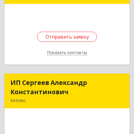
Подробнее
Отправить заявку
Отправить заявку
Показать контакты
Назад
ИП Сергеев Александр
ИП Сергеев Александр
Константинович
Константинович
Белово
652600, Кемеровская обл, Белово г, Юности ул,
дом № 17-64
Подробнее