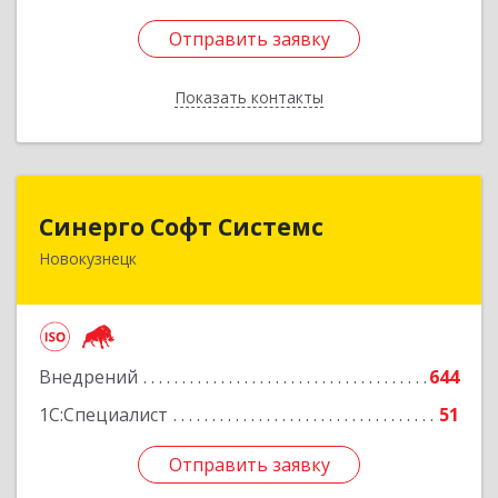
Отправить заявку
Отправить заявку
Показать контакты
Назад
Синерго Софт Системс
Синерго Софт Системс
Новокузнецк
654005, Кемеровская обл, Новокузнецк г,
Строителей пр-кт, дом № 91а
Подробнее
Внедрений
644
1С:Специалист
51
Отправить заявку
Отправить заявку