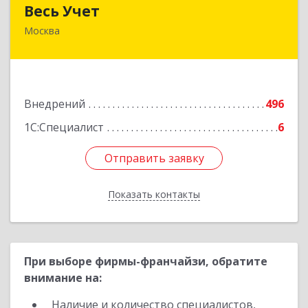
Весь Учет
Весь Учет
Москва
109004, Москва г, Николоямская ул, дом № 52,
строение 2
Подробнее
Внедрений
496
1С:Специалист
6
Отправить заявку
Отправить заявку
Показать контакты
Назад
При выборе фирмы-франчайзи, обратите
внимание на:
Наличие и количество специалистов,