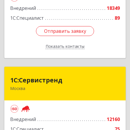
Внедрений
18349
1С:Специалист
89
Отправить заявку
Отправить заявку
Показать контакты
Назад
1С:Сервистренд
1С:Сервистренд
Москва
107023, Москва г, Семёновский пер, дом № 15,
этаж 6, пом.I, ком.4
Подробнее
Внедрений
12160
1С:Специалист
75