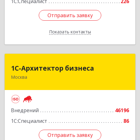
1С:Специалист
226
Отправить заявку
Отправить заявку
Показать контакты
Назад
1С-Архитектор бизнеса
1С-Архитектор бизнеса
Москва
115114, Москва г, Кожевнический 2-й пер, дом
№ 12, строение 2, этаж 2,пом.XII, ком.6
Подробнее
Внедрений
46196
1С:Специалист
86
Отправить заявку
Отправить заявку