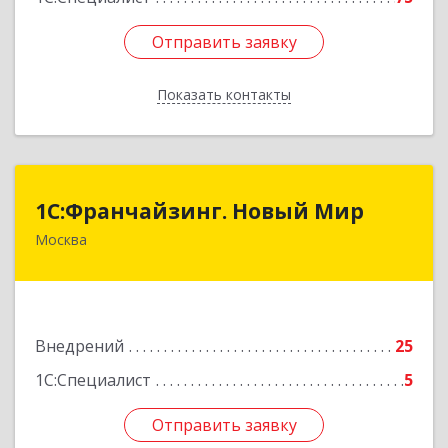
Отправить заявку
Отправить заявку
Показать контакты
Назад
1С:Франчайзинг. Новый Мир
1С:Франчайзинг. Новый Мир
Москва
101000, Москва г, Армянский пер, дом № 9,
строение 1, оф.113/17
Подробнее
Внедрений
25
1С:Специалист
5
Отправить заявку
Отправить заявку