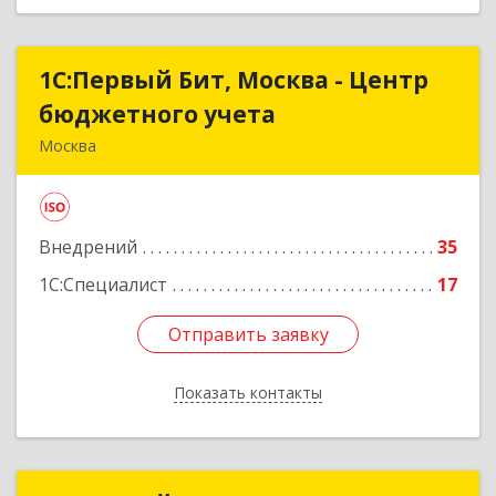
1С:Первый Бит, Москва - Центр
1С:Первый Бит, Москва - Центр
бюджетного учета
бюджетного учета
Москва
109147, Москва г, Воронцовская ул, дом № 35А,
строение 1
Внедрений
35
Подробнее
1С:Специалист
17
Отправить заявку
Отправить заявку
Показать контакты
Назад