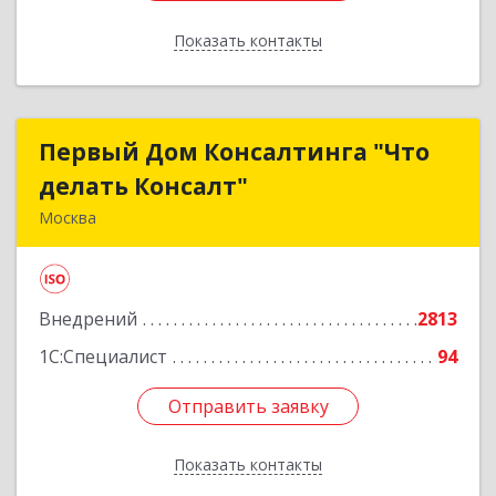
Показать контакты
Назад
Первый Дом Консалтинга "Что
Первый Дом Консалтинга "Что
делать Консалт"
делать Консалт"
Москва
127083, Москва г, Мишина ул, дом № 56
Подробнее
Внедрений
2813
1С:Специалист
94
Отправить заявку
Отправить заявку
Показать контакты
Назад