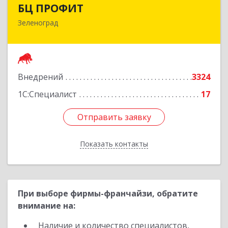
БЦ ПРОФИТ
БЦ ПРОФИТ
Зеленоград
124482, Москва г, Зеленоград г, корпус 340,
этаж 1, пом.Х, ком.1-5
Подробнее
Внедрений
3324
1С:Специалист
17
Отправить заявку
Отправить заявку
Показать контакты
Назад
При выборе фирмы-франчайзи, обратите
внимание на:
Наличие и количество специалистов,