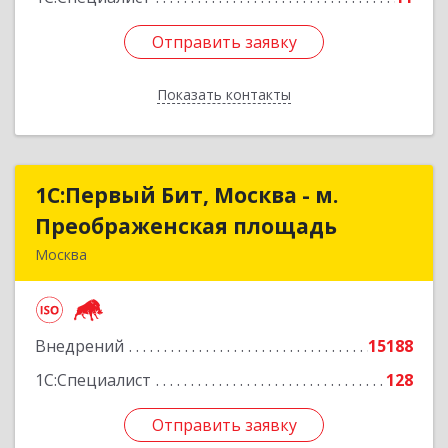
Отправить заявку
Отправить заявку
Показать контакты
Назад
1С:Первый Бит, Москва - м.
1С:Первый Бит, Москва - м.
Преображенская площадь
Преображенская площадь
Москва
107076, Москва г, Краснобогатырская ул, дом №
89, строение 1, пом.66
Внедрений
15188
Подробнее
1С:Специалист
128
Отправить заявку
Отправить заявку