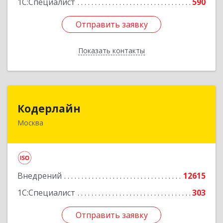
1С:Специалист
590
Отправить заявку
Отправить заявку
Показать контакты
Назад
Кодерлайн
Кодерлайн
Москва
107023, Москва г, Семеновская Б. ул, дом № 43,
этаж 3, оф. 301
Подробнее
Внедрений
12615
1С:Специалист
303
Отправить заявку
Отправить заявку