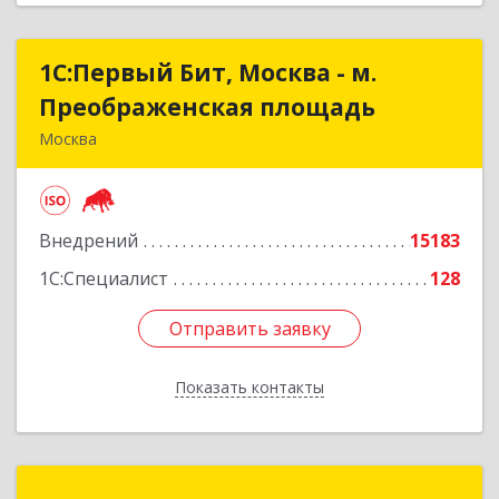
1С:Первый Бит, Москва - м.
1С:Первый Бит, Москва - м.
Преображенская площадь
Преображенская площадь
Москва
107076, Москва г, Краснобогатырская ул, дом №
89, строение 1, пом.66
Внедрений
15183
Подробнее
1С:Специалист
128
Отправить заявку
Отправить заявку
Показать контакты
Назад