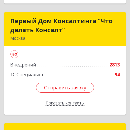
Первый Дом Консалтинга "Что
Первый Дом Консалтинга "Что
делать Консалт"
делать Консалт"
Москва
127083, Москва г, Мишина ул, дом № 56
Подробнее
Внедрений
2813
1С:Специалист
94
Отправить заявку
Отправить заявку
Показать контакты
Назад