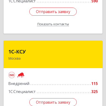
1С:Специалист
590
Отправить заявку
Отправить заявку
Показать контакты
Назад
1С-КСУ
1С-КСУ
Москва
129090, Москва г, вн.тер.г. муниципальный
округ Мещанский, Гиляровского ул, дом № 4,
строение 5
Подробнее
Внедрений
115
1С:Специалист
325
Отправить заявку
Отправить заявку