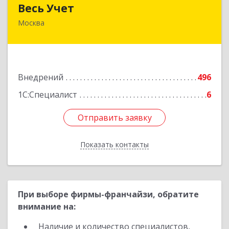
Весь Учет
Весь Учет
Москва
109004, Москва г, Николоямская ул, дом № 52,
строение 2
Подробнее
Внедрений
496
1С:Специалист
6
Отправить заявку
Отправить заявку
Показать контакты
Назад
При выборе фирмы-франчайзи, обратите
внимание на:
Наличие и количество специалистов,