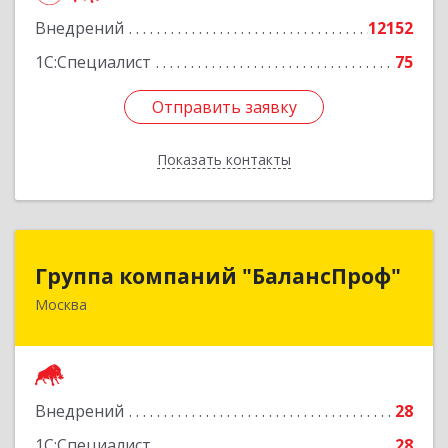
Внедрений
12152
1С:Специалист
75
Отправить заявку
Отправить заявку
Показать контакты
Назад
Группа компаний "БалансПроф"
Группа компаний "БалансПроф"
Москва
127238, Москва г, Локомотивный проезд, дом
№ 21, строение 5, оф.702
Подробнее
Внедрений
28
1С:Специалист
28