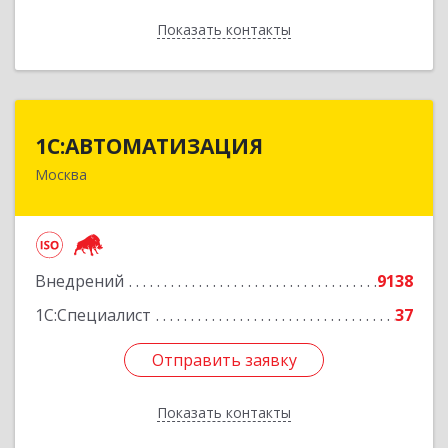
Показать контакты
Назад
1С:АВТОМАТИЗАЦИЯ
1С:АВТОМАТИЗАЦИЯ
Москва
111024, Москва г, Энтузиастов 1-я ул, дом №
12А
Подробнее
Внедрений
9138
1С:Специалист
37
Отправить заявку
Отправить заявку
Показать контакты
Назад