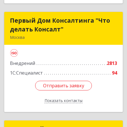
Первый Дом Консалтинга "Что
Первый Дом Консалтинга "Что
делать Консалт"
делать Консалт"
Москва
127083, Москва г, Мишина ул, дом № 56
Подробнее
Внедрений
2813
1С:Специалист
94
Отправить заявку
Отправить заявку
Показать контакты
Назад