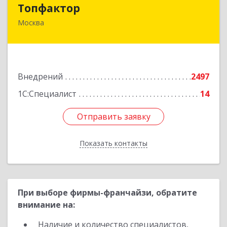
Топфактор
Топфактор
Москва
125212, Москва г, вн.тер.г. муниципальный
округ Головинский, Головинское ш, дом № 1
Подробнее
Внедрений
2497
1С:Специалист
14
Отправить заявку
Отправить заявку
Показать контакты
Назад
При выборе фирмы-франчайзи, обратите
внимание на:
Наличие и количество специалистов,