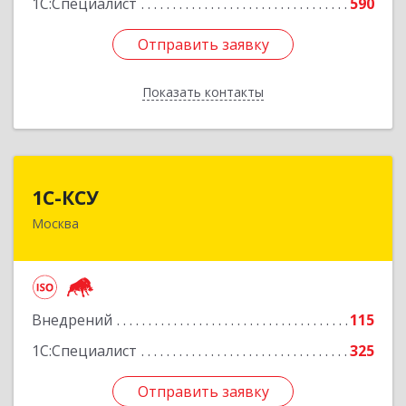
1С:Специалист
590
Отправить заявку
Отправить заявку
Показать контакты
Назад
1С-КСУ
1С-КСУ
Москва
129090, Москва г, вн.тер.г. муниципальный
округ Мещанский, Гиляровского ул, дом № 4,
строение 5
Подробнее
Внедрений
115
1С:Специалист
325
Отправить заявку
Отправить заявку