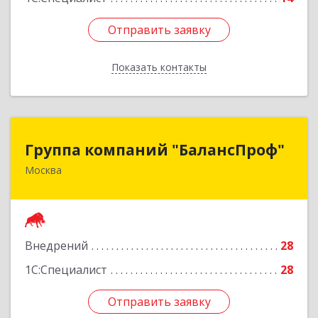
Отправить заявку
Отправить заявку
Показать контакты
Назад
Группа компаний "БалансПроф"
Группа компаний "БалансПроф"
Москва
127238, Москва г, Локомотивный проезд, дом
№ 21, строение 5, оф.702
Подробнее
Внедрений
28
1С:Специалист
28
Отправить заявку
Отправить заявку