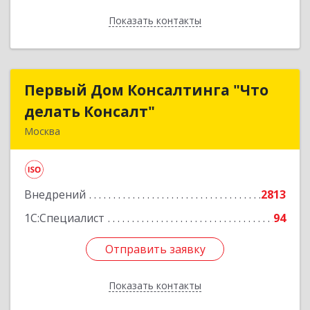
Показать контакты
Назад
Первый Дом Консалтинга "Что
Первый Дом Консалтинга "Что
делать Консалт"
делать Консалт"
Москва
127083, Москва г, Мишина ул, дом № 56
Подробнее
Внедрений
2813
1С:Специалист
94
Отправить заявку
Отправить заявку
Показать контакты
Назад