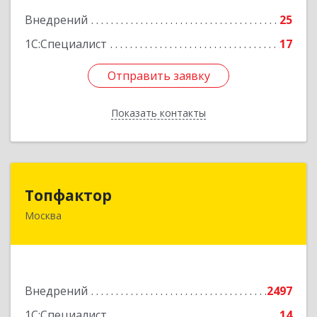
Внедрений
25
1С:Специалист
17
Отправить заявку
Отправить заявку
Показать контакты
Назад
Топфактор
Топфактор
Москва
125212, Москва г, вн.тер.г. муниципальный
округ Головинский, Головинское ш, дом № 1
Подробнее
Внедрений
2497
1С:Специалист
14