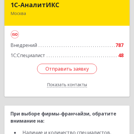
1С-АналитИКС
1С-АналитИКС
Москва
125167, Москва г, Планетная улица ул, дом №
11, пом.6/25РМ-2
Подробнее
Внедрений
787
1С:Специалист
48
Отправить заявку
Отправить заявку
Показать контакты
Назад
При выборе фирмы-франчайзи, обратите
внимание на:
Наличие и количество специалистов,