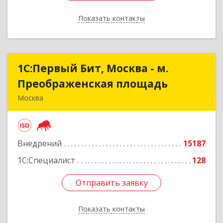
Показать контакты
Назад
1С:Первый Бит, Москва - м.
1С:Первый Бит, Москва - м.
Преображенская площадь
Преображенская площадь
Москва
107076, Москва г, Краснобогатырская ул, дом №
89, строение 1, пом.66
Внедрений
15187
Подробнее
1С:Специалист
128
Отправить заявку
Отправить заявку
Показать контакты
Назад