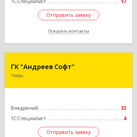
1С:Специалист
17
Отправить заявку
Отправить заявку
Показать контакты
Назад
ГК "Андреев Софт"
ГК "Андреев Софт"
Тверь
170000, Тверская обл, Тверь г, Новоторжская
ул, дом № 21, корпус 1
Подробнее
Внедрений
32
1С:Специалист
4
Отправить заявку
Отправить заявку