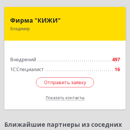
Фирма "КИЖИ"
Фирма "КИЖИ"
Владимир
600000, Владимирская обл, Владимир г,
Диктора Левитана ул, дом № 4-г
Подробнее
Внедрений
497
1С:Специалист
16
Отправить заявку
Отправить заявку
Показать контакты
Назад
Ближайшие партнеры из соседних