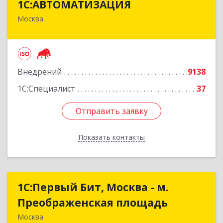
1С:АВТОМАТИЗАЦИЯ
Москва
111024, Москва г, Энтузиастов 1-я ул, дом №
12А
Подробнее
Внедрений
9138
1С:Специалист
37
Отправить заявку
Отправить заявку
Показать контакты
Назад
1С:Первый Бит, Москва - м.
1С:Первый Бит, Москва - м.
Преображенская площадь
Преображенская площадь
Москва