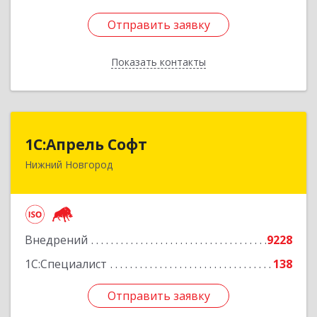
Отправить заявку
Отправить заявку
Показать контакты
Назад
1С:Апрель Софт
1С:Апрель Софт
Нижний Новгород
603000, Нижегородская обл, Нижний Новгород
г, Ульянова ул, дом № 10а, оф.715
Подробнее
Внедрений
9228
1С:Специалист
138
Отправить заявку
Отправить заявку