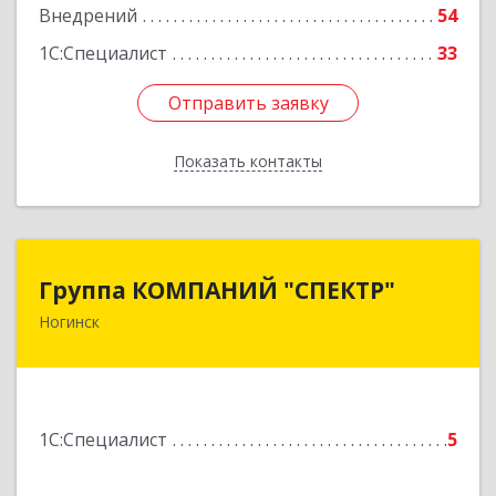
Подробнее
Внедрений
54
1С:Специалист
33
Отправить заявку
Отправить заявку
Показать контакты
Назад
Группа КОМПАНИЙ "СПЕКТР"
Группа КОМПАНИЙ "СПЕКТР"
Ногинск
142400, Московская обл, г.о.Богородский,
Ногинск г, Рогожская ул, дом № 89, оф.210
Подробнее
1С:Специалист
5