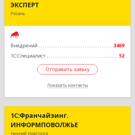
ЭКСПЕРТ
ЭКСПЕРТ
Рязань
390000, Рязанская обл, Рязань г, Сенная ул, дом
№ 10, корпус 3, пом.Н1
Подробнее
Внедрений
3469
1С:Специалист
52
Отправить заявку
Отправить заявку
Показать контакты
Назад
1С:Франчайзинг.
1С:Франчайзинг.
ИНФОРМПОВОЛЖЬЕ
ИНФОРМПОВОЛЖЬЕ
Нижний Новгород