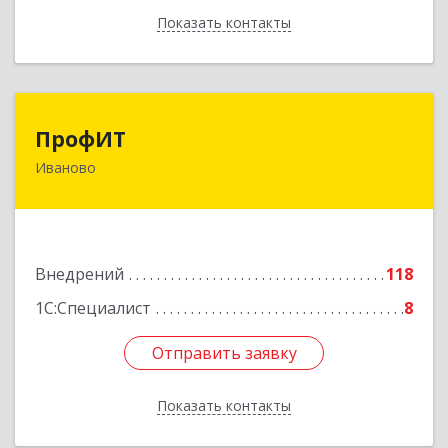
Показать контакты
Назад
ПрофИТ
ПрофИТ
Иваново
153000, Ивановская обл, г.о. город Иваново,
Иваново г, Конспиративный пер, дом № 7,
оф.1001
Подробнее
Внедрений
118
1С:Специалист
8
Отправить заявку
Отправить заявку
Показать контакты
Назад