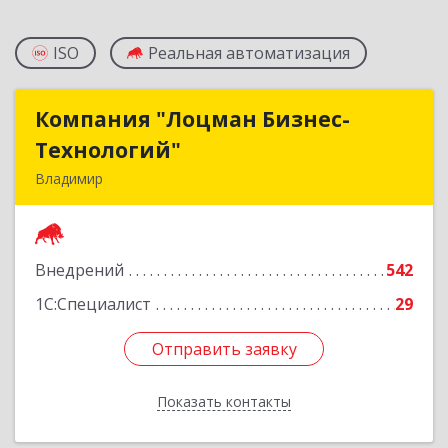
ISO
Реальная автоматизация
Компания "Лоцман Бизнес-
Компания "Лоцман Бизнес-
Технологий"
Технологий"
Владимир
600015, Владимирская обл, Владимир г,
Чайковского ул, дом № 40А, оф.21
Внедрений
542
Подробнее
1С:Специалист
29
Отправить заявку
Отправить заявку
Показать контакты
Назад