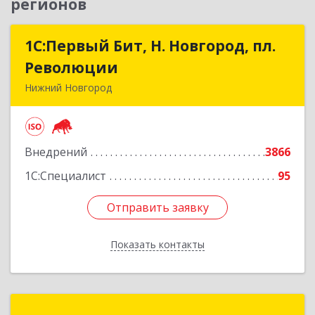
регионов
1С:Первый Бит, Н. Новгород, пл.
1С:Первый Бит, Н. Новгород, пл.
Революции
Революции
Нижний Новгород
603002, Нижегородская обл, Нижний Новгород
г, Литвинова ул, дом № 74, корпус 31, пом.1
Внедрений
3866
Подробнее
1С:Специалист
95
Отправить заявку
Отправить заявку
Показать контакты
Назад