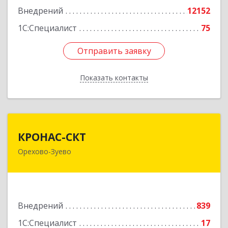
Внедрений
12152
1С:Специалист
75
Отправить заявку
Отправить заявку
Показать контакты
Назад
КРОНАС-СКТ
КРОНАС-СКТ
Орехово-Зуево
142600, Московская обл, Орехово-Зуево г,
Бабушкина ул, дом № 2А, пом.31
Подробнее
Внедрений
839
1С:Специалист
17