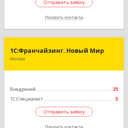
Отправить заявку
Отправить заявку
Показать контакты
Назад
1С:Франчайзинг. Новый Мир
1С:Франчайзинг. Новый Мир
Москва
101000, Москва г, Армянский пер, дом № 9,
строение 1, оф.113/17
Подробнее
Внедрений
25
1С:Специалист
5
Отправить заявку
Отправить заявку
Показать контакты
Назад