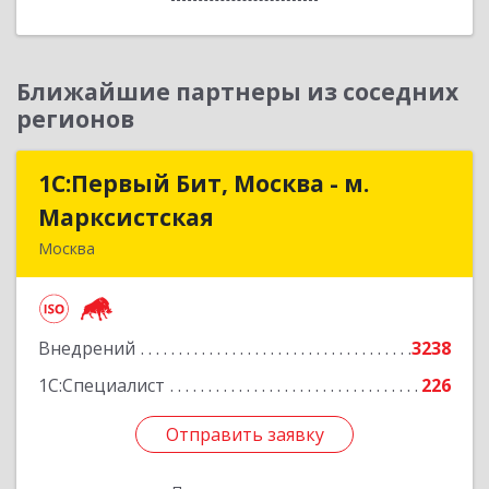
Ближайшие партнеры из соседних
регионов
1С:Первый Бит, Москва - м.
1С:Первый Бит, Москва - м.
Марксистская
Марксистская
Москва
109147, Москва г, Марксистская ул, дом № 34,
строение 6, этаж 3
Внедрений
3238
Подробнее
1С:Специалист
226
Отправить заявку
Отправить заявку