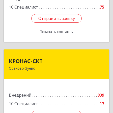
1С:Специалист
75
Отправить заявку
Отправить заявку
Показать контакты
Назад
КРОНАС-СКТ
КРОНАС-СКТ
Орехово-Зуево
142600, Московская обл, Орехово-Зуево г,
Бабушкина ул, дом № 2А, пом.31
Подробнее
Внедрений
839
1С:Специалист
17