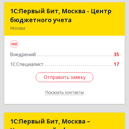
1С:Первый Бит, Москва - Центр
1С:Первый Бит, Москва - Центр
бюджетного учета
бюджетного учета
Москва
109147, Москва г, Воронцовская ул, дом № 35А,
строение 1
Внедрений
35
Подробнее
1С:Специалист
17
Отправить заявку
Отправить заявку
Показать контакты
Назад
1С:Первый Бит, Москва –
1С:Первый Бит, Москва –