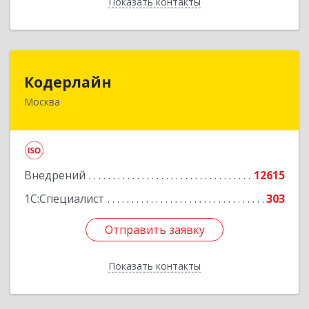
Показать контакты
Назад
Кодерлайн
Кодерлайн
Москва
107023, Москва г, Семеновская Б. ул, дом № 43,
этаж 3, оф. 301
Подробнее
Внедрений
12615
1С:Специалист
303
Отправить заявку
Отправить заявку
Показать контакты
Назад