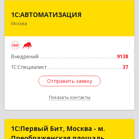
1С:АВТОМАТИЗАЦИЯ
1С:АВТОМАТИЗАЦИЯ
Москва
111024, Москва г, Энтузиастов 1-я ул, дом №
12А
Подробнее
Внедрений
9138
1С:Специалист
37
Отправить заявку
Отправить заявку
Показать контакты
Назад
1С:Первый Бит, Москва - м.
1С:Первый Бит, Москва - м.
Преображенская площадь
Преображенская площадь