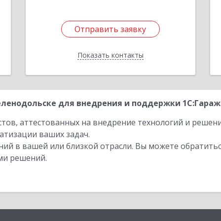
Отправить заявку
Отправить заявку
Показать контакты
Назад
ленодольске для внедрения и поддержки 1С:Гараже
стов, аттестованных на внедрение технологий и решен
атизации ваших задач.
ий в вашей или близкой отрасли. Вы можете обратитьс
ми решений.