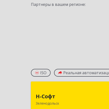
Партнеры в вашем регионе:
ISO
Реальная автоматизац
Н-Соф
Н-Софт
422521, Татарстан Респ (Татарстан)
Зеленодольск
Зеленодольский р-н, Зеленодольск г