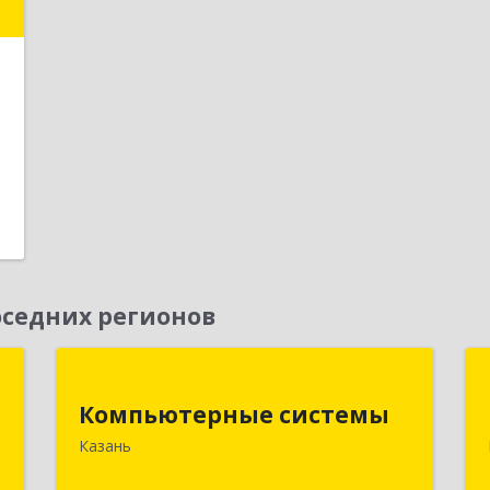
1
е
1
седних регионов
ь
Компьютерные системы
Компьютерные системы
,
420066, Татарстан Респ, Казань г,
Казань
с
Солдатская ул, дом № 8, оф.210
4