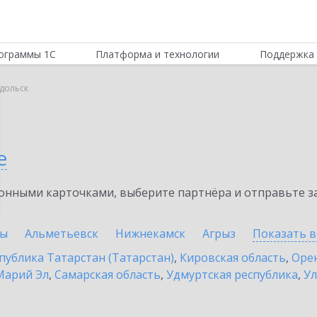
ограммы 1С
Платформа и технологии
Поддержка 
дольск
е
нными карточками, выберите партнёра и отправьте за
ны
Альметьевск
Нижнекамск
Агрыз
Показать в
публика Татарстан (Татарстан)
,
Кировская область
,
Орен
Марий Эл
,
Самарская область
,
Удмуртская республика
,
Ул