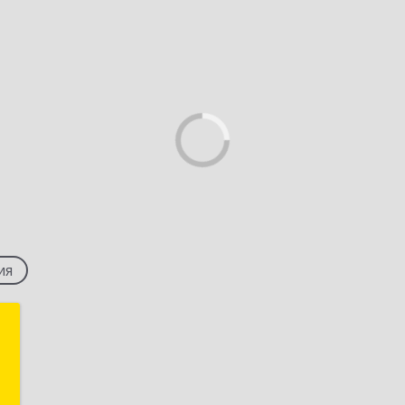
ия
т
,
,