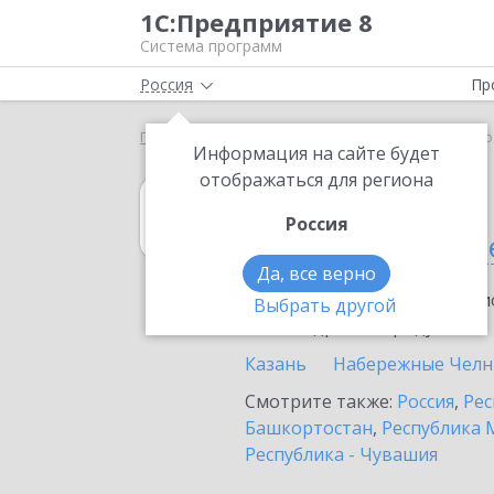
1С:Предприятие 8
Система программ
Россия
Пр
Главная
1С:Гаражи
Выбор партнёра
Зелено
Информация на сайте будет
отображаться для региона
1С:Гаражи
Россия
в Зеленодольск
Да, все верно
Ознакомьтесь с информацио
Выбрать другой
или внедрение продукта.
Казань
Набережные Чел
Смотрите также:
Россия
,
Рес
Башкортостан
,
Республика 
Республика - Чувашия