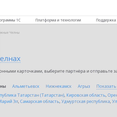
ограммы 1С
Платформа и технологии
Поддержка 
жные Челны
елнах
нными карточками, выберите партнёра и отправьте за
лны
Альметьевск
Нижнекамск
Агрыз
Показать
публика Татарстан (Татарстан)
,
Кировская область
,
Орен
Марий Эл
,
Самарская область
,
Удмуртская республика
,
Ул