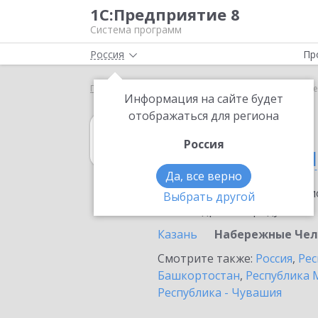
1С:Предприятие 8
Система программ
Россия
Пр
Главная
1С:Гаражи
Выбор партнёра
Набере
Информация на сайте будет
отображаться для региона
1С:Гаражи
Россия
в Набережных Ч
Да, все верно
Ознакомьтесь с информацио
Выбрать другой
или внедрение продукта.
Казань
Набережные Че
Смотрите также:
Россия
,
Рес
Башкортостан
,
Республика 
Республика - Чувашия