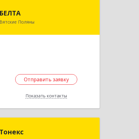
БЕЛТА
БЕЛТА
Вятские Поляны
612960, Кировская обл, Вятские
Поляны г, Тойменка ул, дом № 8Г
Подробнее
Отправить заявку
Отправить заявку
Показать контакты
Назад
Тонекс
Тонекс