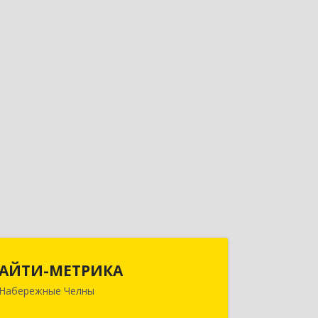
АЙТИ-МЕТРИКА
АЙТИ-МЕТРИКА
Набережные Челны
423824, Татарстан Респ (Татарстан),
Набережные Челны г,