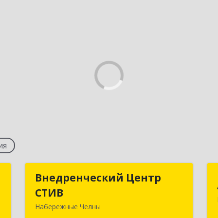
ия
"
Внедренческий Центр
Внедренческий Центр
СТИВ
СТИВ
е
Набережные Челны
№
423821, Татарстан Респ, Набережные