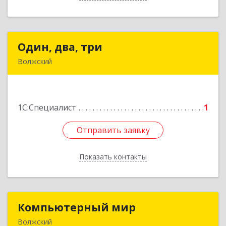
Один, два, три
Один, два, три
Волжский
404111, Волгоградская обл, Волжский г, Ленина
пр-кт, дом № 78
1С:Специалист
1
Подробнее
Отправить заявку
Отправить заявку
Показать контакты
Назад
Компьютерный мир
Компьютерный мир
Волжский