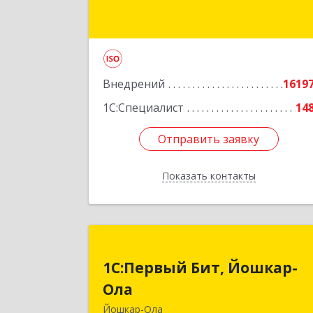
Новгород г, Родионова ул, дом 
23А, корпус 1, оф.204
Подробне
Внедрений
1619
1С:Специалист
14
Отправить заявку
Отправить заявку
Показать контакты
Назад
1С:Первый Бит, Йошкар
1С:Первый Бит, Йошкар-
Ол
Ола
424000, Марий Эл Респ, Йошкар-Ола г
Йошкар-Ола