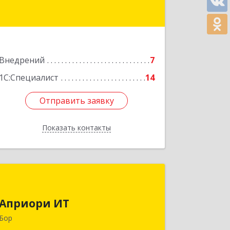
Подробнее
Внедрений
7
1С:Специалист
14
Отправить заявку
Отправить заявку
Показать контакты
Назад
Априори ИТ
Априори ИТ
606446, Нижегородская обл, Бор г,
Красногорка м-н, дом № 23, корпус 1,
Бор
кв.11