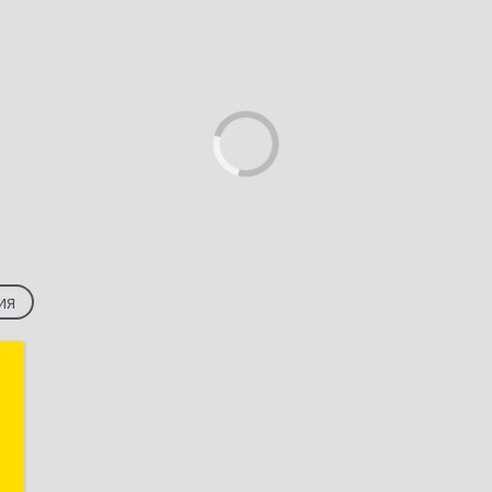
ия
с
й
А