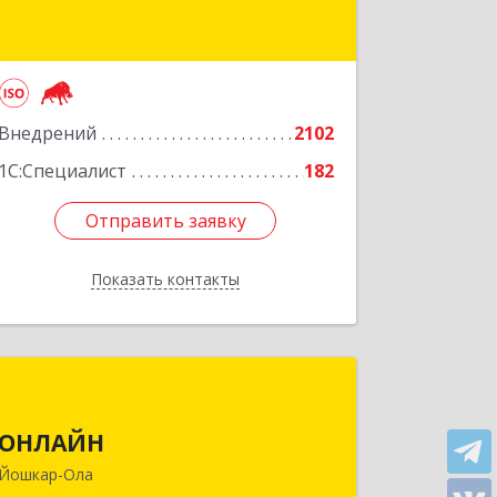
Подробнее
Внедрений
2102
1С:Специалист
182
Отправить заявку
Отправить заявку
Показать контакты
Назад
ОНЛАЙН
ОНЛАЙН
424000, Марий Эл Респ, Йошкар-Ола г,
Комсомольская ул, дом № 132, пом.III
Йошкар-Ола