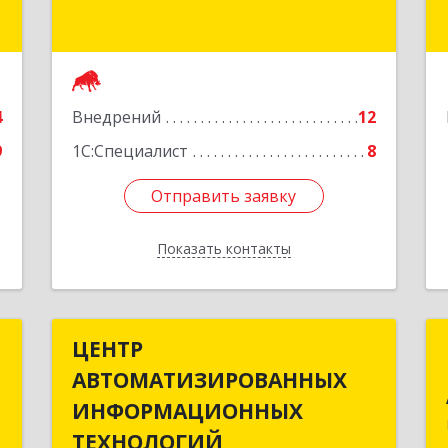
1
Подробнее
е
4
Внедрений
12
9
1С:Специалист
8
Отправить заявку
Отправить заявку
Показать контакты
Назад
Ш
ЦЕНТР
ЦЕНТР
АВТОМАТИЗИРОВАННЫХ
АВТОМАТИЗИРОВАННЫХ
,
ИНФОРМАЦИОННЫХ
ИНФОРМАЦИОННЫХ
А
ТЕХНОЛОГИЙ
ТЕХНОЛОГИЙ