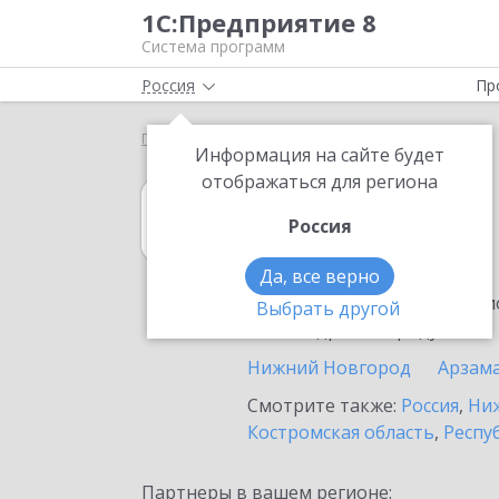
1С:Предприятие 8
Система программ
Россия
Пр
Главная
1С:Гаражи
Выбор партнёра
Урень
Информация на сайте будет
отображаться для региона
1С:Гаражи
Россия
в Урени
Да, все верно
Ознакомьтесь с информацио
Выбрать другой
или внедрение продукта.
Нижний Новгород
Арзам
Смотрите также:
Россия
,
Ниж
Костромская область
,
Респу
Партнеры в вашем регионе: