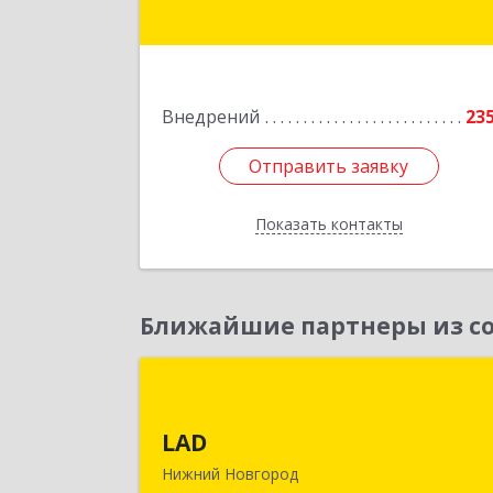
Подробне
Внедрений
23
Отправить заявку
Отправить заявку
Показать контакты
Назад
Ближайшие партнеры из со
LA
LAD
603093, Нижегородская обл, горо
Нижний Новгород г.о., Нижни
Нижний Новгород