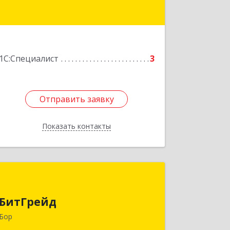
Подробнее
1С:Специалист
3
Отправить заявку
Отправить заявку
Показать контакты
Назад
БитГрейд
БитГрейд
606440, Нижегородская обл, Бор г,
Луначарского ул, дом № 44
Бор