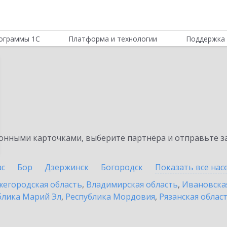
ограммы 1С
Платформа и технологии
Поддержка 
нными карточками, выберите партнёра и отправьте за
ас
Бор
Дзержинск
Богородск
Показать все на
егородская область
,
Владимирская область
,
Ивановска
блика Марий Эл
,
Республика Мордовия
,
Рязанская облас