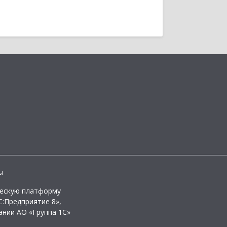
ы
ческую платформу
:Предприятие 8»,
ании АО «Группа 1С»