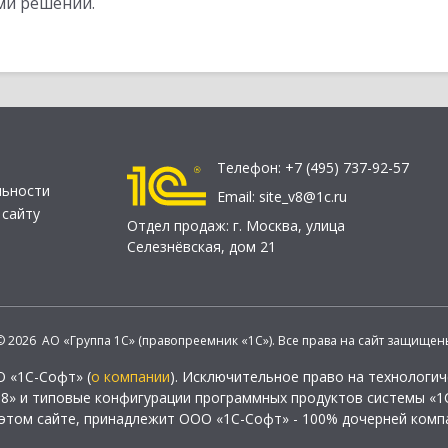
ми решений.
Телефон:
+7 (495) 737-92-57
льности
Email:
site_v8@1c.ru
 сайту
Отдел продаж:
г. Москва
,
улица
Селезнёвская, дом 21
© 2026 АО «Группа 1С» (правопреемник «1С»). Все права на сайт защищен
О «1С-Софт» (
о компании
). Исключительное право на технологи
 8» и типовые конфигурации программных продуктов системы «1С
этом сайте, принадлежит ООО «1С-Софт» - 100% дочерней комп