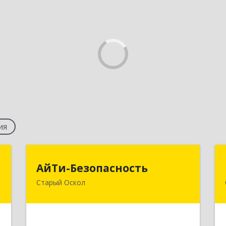
ия
м
АйТи-Безопасность
АйТи-Безопасность
Старый Оскол
й
309505, Белгородская обл, Старый
1
Оскол г, Мира ул, дом № 2
е
Подробнее