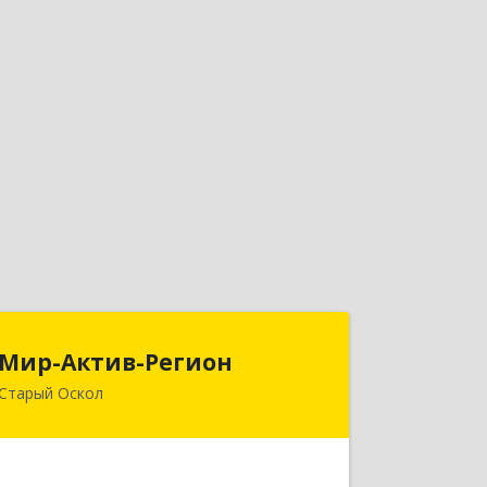
Мир-Актив-Регион
Мир-Актив-Регион
Старый Оскол
309511, Белгородская обл, Старый
Оскол г, Олимпийский мкр, дом № 62,
оф.305