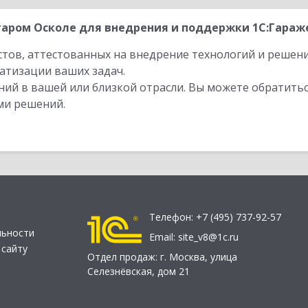
аром Осколе для внедрения и поддержки 1С:Гараже
стов, аттестованных на внедрение технологий и решен
атизации ваших задач.
ий в вашей или близкой отрасли. Вы можете обратитьс
ми решений.
Телефон:
+7 (495) 737-92-57
льности
Email:
site_v8@1c.ru
 сайту
Отдел продаж:
г. Москва
,
улица
Селезнёвская, дом 21