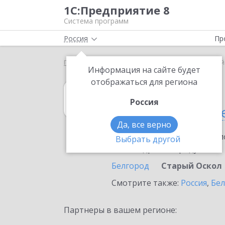
1С:Предприятие 8
Система программ
Россия
Пр
Главная
1С:Гаражи
Выбор партнёра
Старый
Информация на сайте будет
отображаться для региона
1С:Гаражи
Россия
в Старом Оскол
Да, все верно
Ознакомьтесь с информацио
Выбрать другой
или внедрение продукта.
Белгород
Старый Оскол
Смотрите также:
Россия
,
Бел
Партнеры в вашем регионе: