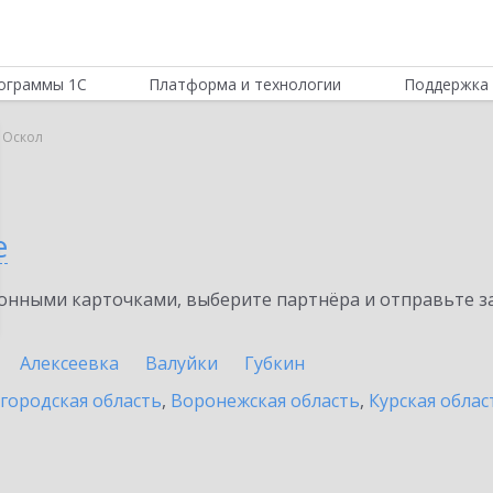
ограммы 1С
Платформа и технологии
Поддержка 
 Оскол
е
нными карточками, выберите партнёра и отправьте за
Алексеевка
Валуйки
Губкин
городская область
,
Воронежская область
,
Курская облас