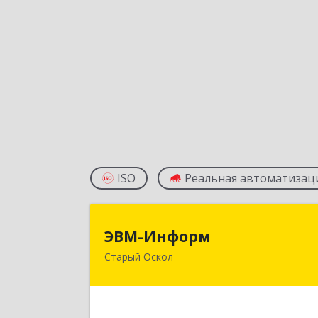
ISO
Реальная автоматизац
ЭВМ-Инфор
ЭВМ-Информ
Старый Оскол
309502, Белгородская обл, Стары
Оскол г, Надежда мкр, строение 1
Подробне