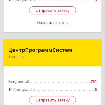
Отправить заявку
Отправить заявку
Показать контакты
Назад
ЦентрПрограммСистем
ЦентрПрограммСистем
Белгород
308019, Белгородская обл, Белгород г,
Восточная ул, дом № 71, этаж 5
Подробнее
Внедрений
751
1С:Специалист
5
Отправить заявку
Отправить заявку