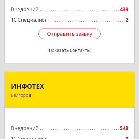
Подробнее
Внедрений
439
1С:Специалист
2
Отправить заявку
Отправить заявку
Показать контакты
Назад
ИНФОТЕХ
ИНФОТЕХ
Белгород
308012, Белгородская обл, Белгород г,
Костюкова ул, дом № 36-Г
Подробнее
Внедрений
548
1С:Специалист
9