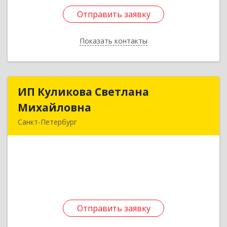
Отправить заявку
Отправить заявку
Показать контакты
Назад
ИП Куликова Светлана
ИП Куликова Светлана
Михайловна
Михайловна
Санкт-Петербург
198332, Санкт-Петербург г, Кузнецова пр-кт,
дом № 12, корпус 2, кв.214
Подробнее
Отправить заявку
Отправить заявку