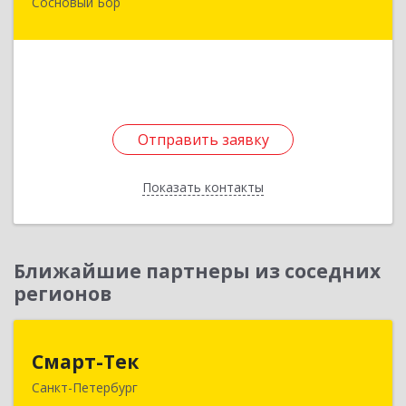
Сосновый Бор
188544, Ленинградская обл, Сосновый Бор г,
Парковая ул, дом № 9
Подробнее
Отправить заявку
Отправить заявку
Показать контакты
Назад
Ближайшие партнеры из соседних
регионов
Смарт-Тек
Смарт-Тек
Санкт-Петербург
197374, Санкт-Петербург г, Савушкина ул, дом