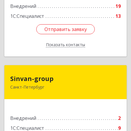
Внедрений
19
1С:Специалист
13
Отправить заявку
Отправить заявку
Показать контакты
Назад
Sinvan-group
Sinvan-group
Санкт-Петербург
197374, Санкт-Петербург г, Беговая ул, дом № 3,
оф.6
Подробнее
Внедрений
2
1С:Специалист
9