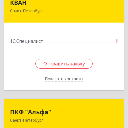
КВАН
Санкт-Петербург
196084, Санкт-Петербург г, Цветочная ул, дом
№ 16, оф.516
Подробнее
1С:Специалист
1
Отправить заявку
Отправить заявку
Показать контакты
Назад
ПКФ "Альфа"
ПКФ "Альфа"
Санкт-Петербург
199397, Санкт-Петербург г, Кораблестроителей