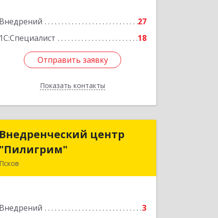
Подробнее
Внедрений
27
1С:Специалист
18
Отправить заявку
Отправить заявку
Показать контакты
Назад
Внедренческий центр
Внедренческий центр
"Пилигрим"
"Пилигрим"
Псков
180004, Псковская обл, Псков г,
Октябрьский пр-кт, дом № 54, оф.305
Внедрений
3
Подробнее