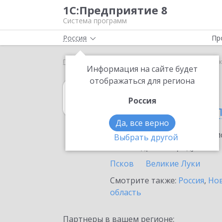
1С:Предприятие 8
Система программ
Россия
Пр
Главная
1С:Гаражи
Выбор партнёра
Псковск
Информация на сайте будет
отображаться для региона
1С:Гаражи
Россия
в Псковской об
Да, все верно
Ознакомьтесь с информацио
Выбрать другой
или внедрение продукта.
Псков
Великие Луки
Смотрите также:
Россия
,
Нов
область
Партнеры в вашем регионе: