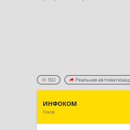
ISO
Реальная автоматизац
ИНФОКО
ИНФОКОМ
Псков
180000, Псковская обл, Псков г
Советская ул, дом № 42