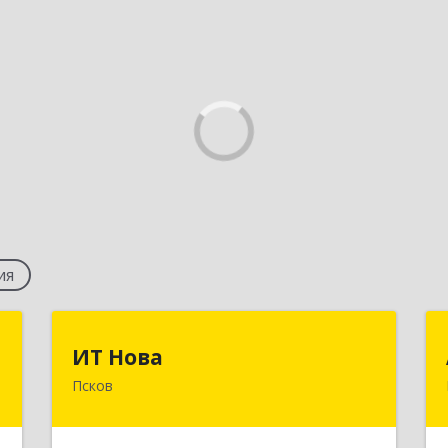
ия
М
ИТ Нова
ИТ Нова
Псков
,
180004, Псковская обл, Псков г,
г
Октябрьский пр-кт, дом № 56,
пом.1002