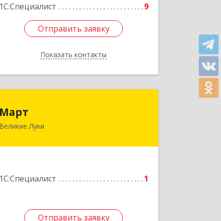
1С:Специалист
9
Отправить заявку
Отправить заявку
Показать контакты
Назад
Март
Март
Великие Луки
182113, Псковская обл, Великие Луки
г, Ботвина ул, дом № 17 А, пом.1003
Подробнее
1С:Специалист
1
Отправить заявку
Отправить заявку