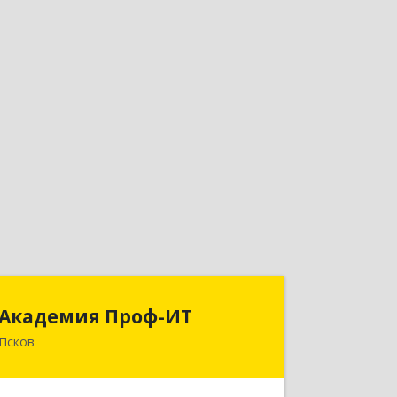
Академия Проф-ИТ
Академия Проф-ИТ
Псков
180004, Псковская обл, Псков г,
Металлистов ул, дом № 25