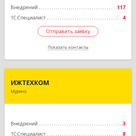
Внедрений
117
Подробнее
1С:Специалист
4
Отправить заявку
Отправить заявку
Показать контакты
Назад
ИЖТЕХКОМ
ИЖТЕХКОМ
Мурино
188677, Ленинградская обл, Всеволожский р-н,
Мурино г, Воронцовский б-р, дом № 17, кв.339
Подробнее
Внедрений
3
1С:Специалист
8