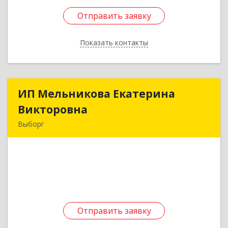
Отправить заявку
Отправить заявку
Показать контакты
Назад
ИП Мельникова Екатерина
ИП Мельникова Екатерина
Викторовна
Викторовна
Выборг
188800, Ленинградская обл, Выборг г,
Аристарха Макарова ул, дом № 2, кв.4
Подробнее
Отправить заявку
Отправить заявку