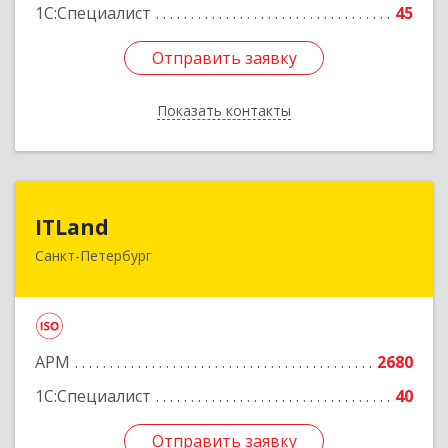
1С:Специалист
45
Отправить заявку
Отправить заявку
Показать контакты
Назад
ITLand
ITLand
Санкт-Петербург
197101, Санкт-Петербург г, Мира ул, дом № 3,
оф.310-а
Подробнее
АРМ
2680
1С:Специалист
40
Отправить заявку
Отправить заявку