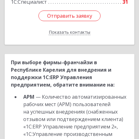
1С:Специалист
31
Отправить заявку
Отправить заявку
Показать контакты
Назад
При выборе фирмы-франчайзи в
Республике Карелия для внедрения и
поддержки 1С:ERP Управления
предприятием, обратите внимание на:
АРМ
— Количество автоматизированных
рабочих мест (АРМ) пользователей
на успешных внедрениях (снабженных
отзывом или подтверждением клиента)
«1С:ERP Управление предприятием 2»,
«1С:Управление производственным