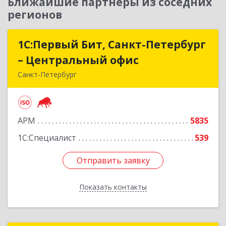
Ближайшие партнеры из соседних
регионов
1С:Первый Бит, Санкт-Петербург
1С:Первый Бит, Санкт-Петербург
– Центральный офис
– Центральный офис
Санкт-Петербург
г.Санкт-Петербург, Невский проспект, 10
Подробнее
АРМ
5835
1С:Специалист
539
Отправить заявку
Отправить заявку
Показать контакты
Назад