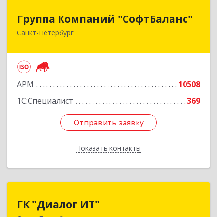
Группа Компаний "СофтБаланс"
Группа Компаний "СофтБаланс"
Санкт-Петербург
195112, Санкт-Петербург г, Заневский пр-кт,
дом № 30, корпус 2, литера А
Подробнее
АРМ
10508
1С:Специалист
369
Отправить заявку
Отправить заявку
Показать контакты
Назад
ГК "Диалог ИТ"
ГК "Диалог ИТ"