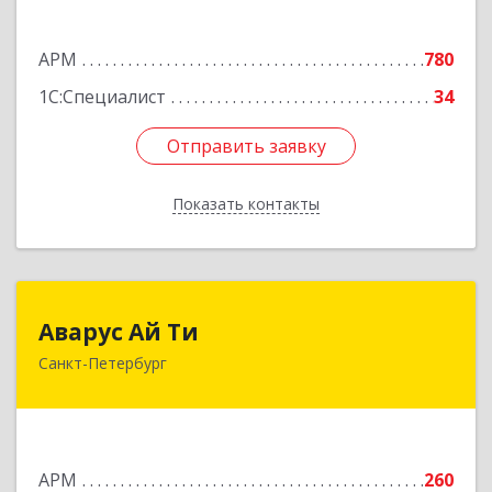
Подробнее
АРМ
780
1С:Специалист
34
Отправить заявку
Отправить заявку
Показать контакты
Назад
Аварус Ай Ти
Аварус Ай Ти
Санкт-Петербург
191124, Санкт-Петербург г, Новгородская ул,
дом № 23, литера А, пом.14-Н
Подробнее
АРМ
260