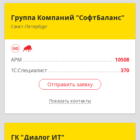
Группа Компаний "СофтБаланс"
Группа Компаний "СофтБаланс"
Санкт-Петербург
195112, Санкт-Петербург г, Заневский пр-кт,
дом № 30, корпус 2, литера А
Подробнее
АРМ
10508
1С:Специалист
370
Отправить заявку
Отправить заявку
Показать контакты
Назад
ГК "Диалог ИТ"
ГК "Диалог ИТ"