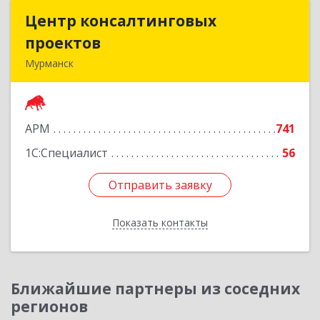
Центр консалтинговых
Центр консалтинговых
проектов
проектов
Мурманск
183039, Мурманская обл, Мурманск г,
Академика Книповича ул, дом № 19а, этаж 1
АРМ
741
Подробнее
1С:Специалист
56
Отправить заявку
Отправить заявку
Показать контакты
Назад
Ближайшие партнеры из соседних
регионов