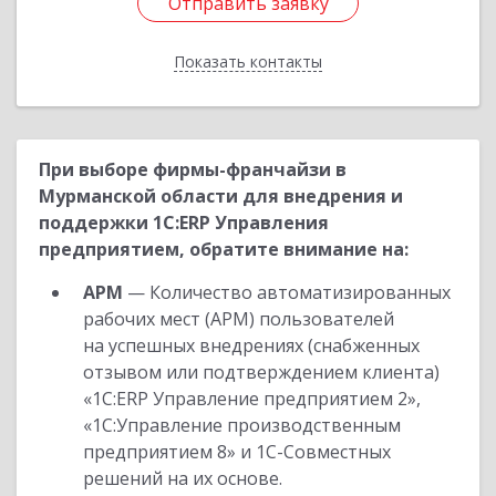
Отправить заявку
Отправить заявку
Показать контакты
Назад
При выборе фирмы-франчайзи в
Мурманской области для внедрения и
поддержки 1С:ERP Управления
предприятием, обратите внимание на:
АРМ
— Количество автоматизированных
рабочих мест (АРМ) пользователей
на успешных внедрениях (снабженных
отзывом или подтверждением клиента)
«1С:ERP Управление предприятием 2»,
«1С:Управление производственным
предприятием 8» и 1С-Совместных
решений на их основе.