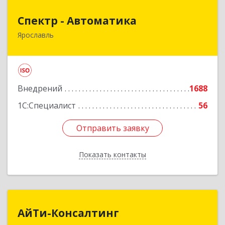
Спектр - Автоматика
Спектр - Автоматика
Ярославль
150054, Ярославская обл, Ярославль г, Щапова
ул, дом № 20, оф.503
Подробнее
Внедрений
1688
1С:Специалист
56
Отправить заявку
Отправить заявку
Показать контакты
Назад
АйТи-Консалтинг
АйТи-Консалтинг