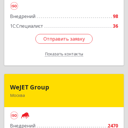
Подробнее
Внедрений
98
1С:Специалист
36
Отправить заявку
Отправить заявку
Показать контакты
Назад
WeJET Group
WeJET Group
Москва
105318, Москва г, Ткацкая ул, дом № 17,
строение 2, пом.4/1, ком.2
Подробнее
Внедрений
2470