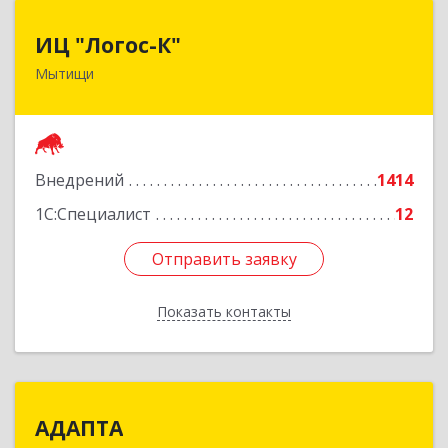
ИЦ "Логос-К"
ИЦ "Логос-К"
Мытищи
141008, Московская обл, Мытищи г, Мира ул,
дом № 24
Подробнее
Внедрений
1414
1С:Специалист
12
Отправить заявку
Отправить заявку
Показать контакты
Назад
АДАПТА
АДАПТА