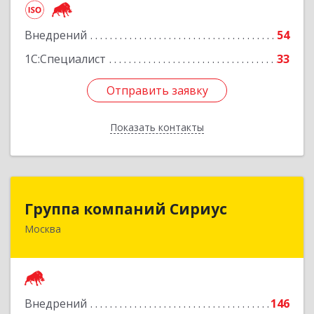
Подробнее
Внедрений
54
1С:Специалист
33
Отправить заявку
Отправить заявку
Показать контакты
Назад
Группа компаний Сириус
Группа компаний Сириус
Москва
129344, Москва г, Искры ул, дом № 31, корпус 1,
оф.114
Подробнее
Внедрений
146