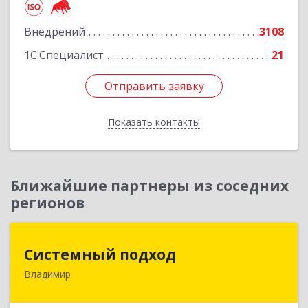
Подробнее
Внедрений
3108
1С:Специалист
21
Отправить заявку
Отправить заявку
Показать контакты
Назад
Ближайшие партнеры из соседних
регионов
Системный подход
Системный подход
Владимир
600022, Владимирская обл, Владимир г, Ленина
пр-кт, дом № 73, пом.51