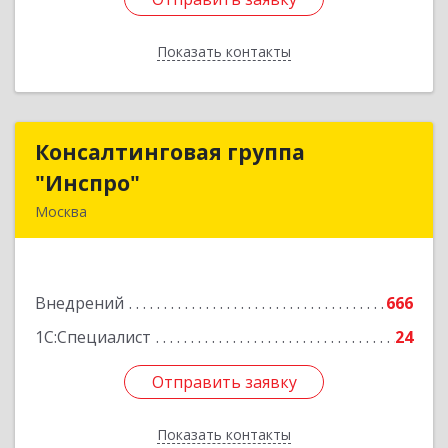
Показать контакты
Назад
Консалтинговая группа
Консалтинговая группа
"Инспро"
"Инспро"
Москва
107370, Москва г, Открытое ш, дом № 12,
строение 3, ком.55
Внедрений
666
Подробнее
1С:Специалист
24
Отправить заявку
Отправить заявку
Показать контакты
Назад