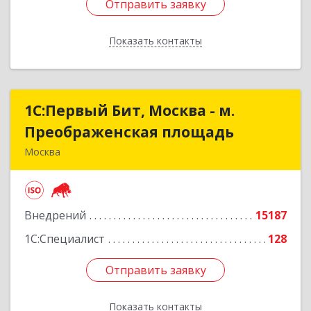
Отправить заявку
Отправить заявку
Показать контакты
Назад
1С:Первый Бит, Москва - м.
1С:Первый Бит, Москва - м.
Преображенская площадь
Преображенская площадь
Москва
107076, Москва г, Краснобогатырская ул, дом №
89, строение 1, пом.66
Внедрений
15187
Подробнее
1С:Специалист
128
Отправить заявку
Отправить заявку
Показать контакты
Назад