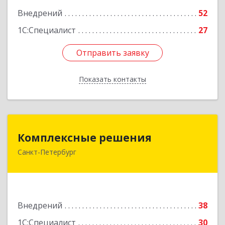
Внедрений
52
1С:Специалист
27
Отправить заявку
Отправить заявку
Показать контакты
Назад
Комплексные решения
Комплексные решения
Санкт-Петербург
194044, Санкт-Петербург г, Беловодский пер,
дом № 6, строение 2, пом.1-Н, оф. 133
Подробнее
Внедрений
38
1С:Специалист
30