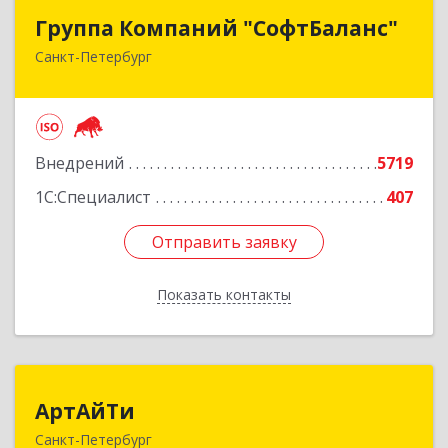
Группа Компаний "СофтБаланс"
Группа Компаний "СофтБаланс"
Санкт-Петербург
195112, Санкт-Петербург г, Заневский пр-кт,
дом № 30, корпус 2, литера А
Подробнее
Внедрений
5719
1С:Специалист
407
Отправить заявку
Отправить заявку
Показать контакты
Назад
АртАйТи
АртАйТи
Санкт-Петербург
191023, Санкт-Петербург г, Караванная ул, дом