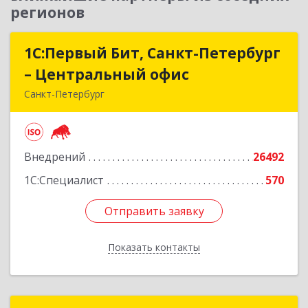
регионов
1С:Первый Бит, Санкт-Петербург
1С:Первый Бит, Санкт-Петербург
– Центральный офис
– Центральный офис
Санкт-Петербург
г.Санкт-Петербург, Невский проспект, 10
Подробнее
Внедрений
26492
1С:Специалист
570
Отправить заявку
Отправить заявку
Показать контакты
Назад