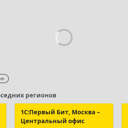
ия
седних регионов
Д
1С:Первый Бит, Москва –
1С:Первый Бит, Москва –
Центральный офис
Центральный офис
,