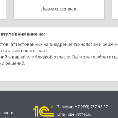
Показать контакты
Назад
атите внимание на:
стов, аттестованных на внедрение технологий и решен
атизации ваших задач.
ий в вашей или близкой отрасли. Вы можете обратитьс
ми решений.
Телефон:
+7 (495) 737-92-57
льности
Email:
site_v8@1c.ru