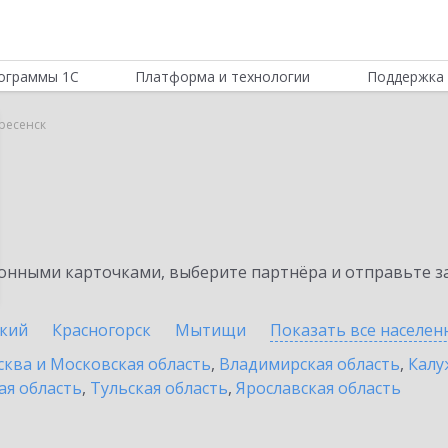
ограммы 1С
Платформа и технологии
Поддержка 
ресенск
нными карточками, выберите партнёра и отправьте за
кий
Красногорск
Мытищи
Показать все населе
ква и Московская область
,
Владимирская область
,
Калу
ая область
,
Тульская область
,
Ярославская область