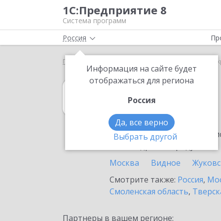
1С:Предприятие 8
Система программ
Россия
Пр
Главная
1С:Договоры
Выбор партнёра
Воск
Информация на сайте будет
отображаться для региона
1С:Договоры
Россия
в Воскресенске
Да, все верно
Ознакомьтесь с информацио
Выбрать другой
или внедрение продукта.
Москва
Видное
Жуковс
Смотрите также:
Россия
,
Мос
Смоленская область
,
Тверск
Партнеры в вашем регионе: