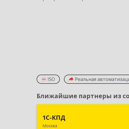
ISO
Реальная автоматизац
Ближайшие партнеры из со
1С-КП
1С-КПД
Москва
109147, Москва г, Воронцовская ул