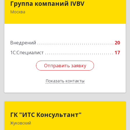
Группа компаний IVBV
Москва
105082, Москва г, Почтовая Б. ул, дом № 55/59,
строение 1, оф.702
Подробнее
Внедрений
20
1С:Специалист
17
Отправить заявку
Отправить заявку
Показать контакты
Назад
ГК "ИТС Консультант"
ГК "ИТС Консультант"
Жуковский
140181, Московская обл, Жуковский г,