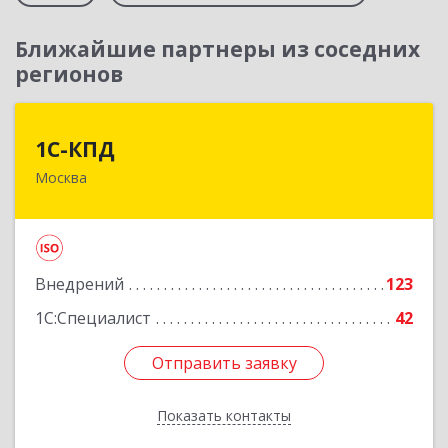
Ближайшие партнеры из соседних
регионов
1С-КПД
1С-КПД
Москва
109147, Москва г, Воронцовская ул, дом №
49/28, строение 1
Подробнее
Внедрений
123
1С:Специалист
42
Отправить заявку
Отправить заявку
Показать контакты
Назад