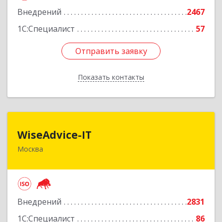
Внедрений
2467
1С:Специалист
57
Отправить заявку
Отправить заявку
Показать контакты
Назад
WiseAdvice-IT
WiseAdvice-IT
Москва
109147, Москва г, вн.тер.г. муниципальный
округ Таганский, Марксистская ул, дом № 34,
строение 7
Подробнее
Внедрений
2831
1С:Специалист
86