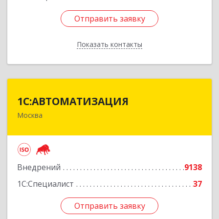
Отправить заявку
Отправить заявку
Показать контакты
Назад
1С:АВТОМАТИЗАЦИЯ
1С:АВТОМАТИЗАЦИЯ
Москва
111024, Москва г, Энтузиастов 1-я ул, дом №
12А
Подробнее
Внедрений
9138
1С:Специалист
37
Отправить заявку
Отправить заявку