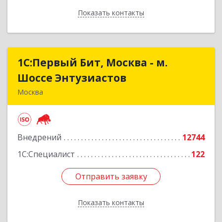
Показать контакты
Назад
1С:Первый Бит, Москва - м.
1С:Первый Бит, Москва - м.
Шоссе Энтузиастов
Шоссе Энтузиастов
Москва
111524, Москва г, Электродная ул, дом № 9,
строение 2
Внедрений
12744
Подробнее
1С:Специалист
122
Отправить заявку
Отправить заявку
Показать контакты
Назад