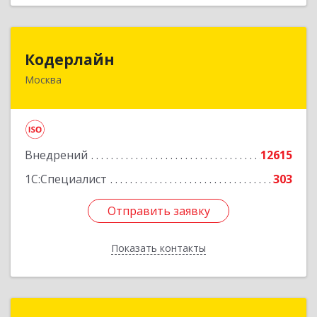
Кодерлайн
Кодерлайн
Москва
107023, Москва г, Семеновская Б. ул, дом № 43,
этаж 3, оф. 301
Подробнее
Внедрений
12615
1С:Специалист
303
Отправить заявку
Отправить заявку
Показать контакты
Назад