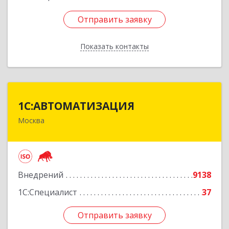
Отправить заявку
Отправить заявку
Показать контакты
Назад
1С:АВТОМАТИЗАЦИЯ
1С:АВТОМАТИЗАЦИЯ
Москва
111024, Москва г, Энтузиастов 1-я ул, дом №
12А
Подробнее
Внедрений
9138
1С:Специалист
37
Отправить заявку
Отправить заявку