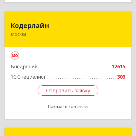
Кодерлайн
Кодерлайн
Москва
107023, Москва г, Семеновская Б. ул, дом № 43,
этаж 3, оф. 301
Подробнее
Внедрений
12615
1С:Специалист
303
Отправить заявку
Отправить заявку
Показать контакты
Назад