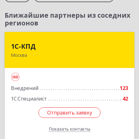
Ближайшие партнеры из соседних
регионов
1С-КПД
1С-КПД
Москва
109147, Москва г, Воронцовская ул, дом №
49/28, строение 1
Подробнее
Внедрений
123
1С:Специалист
42
Отправить заявку
Отправить заявку
Показать контакты
Назад