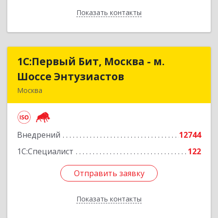
Показать контакты
Назад
1С:Первый Бит, Москва - м.
1С:Первый Бит, Москва - м.
Шоссе Энтузиастов
Шоссе Энтузиастов
Москва
111524, Москва г, Электродная ул, дом № 9,
строение 2
Внедрений
12744
Подробнее
1С:Специалист
122
Отправить заявку
Отправить заявку
Показать контакты
Назад