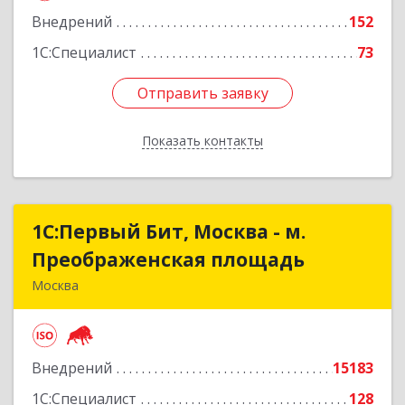
Внедрений
152
1С:Специалист
73
Отправить заявку
Отправить заявку
Показать контакты
Назад
1С:Первый Бит, Москва - м.
1С:Первый Бит, Москва - м.
Преображенская площадь
Преображенская площадь
Москва
107076, Москва г, Краснобогатырская ул, дом №
89, строение 1, пом.66
Внедрений
15183
Подробнее
1С:Специалист
128