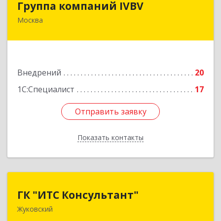
Группа компаний IVBV
Москва
105082, Москва г, Почтовая Б. ул, дом № 55/59,
строение 1, оф.702
Подробнее
Внедрений
20
1С:Специалист
17
Отправить заявку
Отправить заявку
Показать контакты
Назад
ГК "ИТС Консультант"
ГК "ИТС Консультант"
Жуковский
140181, Московская обл, Жуковский г,